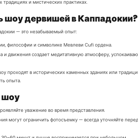
х традициях и мистических практиках.
ь шоу дервишей в Каппадокии?
адокии — это незабываемый опыт:
ии, философии и символике Мевлеви Сufi ордена.
а и движения создает медитативную атмосферу, успокаива
оу проходят в исторических каменных зданиях или традиц
ть опыта.
 шоу
роявляйте уважение во время представления.
ия могут ограничить фотосъемку — всегда уточняйте перед
 30–60 минут и лучше воспринимается при небольшом