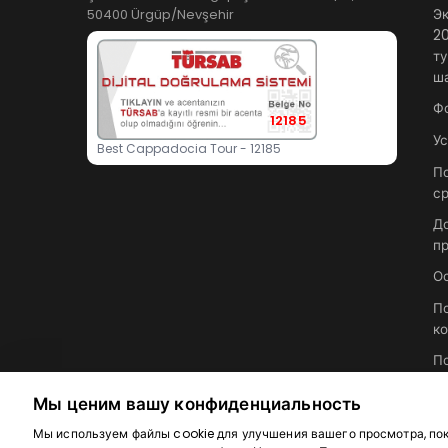
50400 Ürgüp/Nevşehir
Эк
20
ту
ша
Ф
12185
У
Best Cappadocia Tour - 12185
По
с
Д
п
О
П
к
П
к
Мы ценим вашу конфиденциальность
Мы используем файлы cookie для улучшения вашего просмотра, по