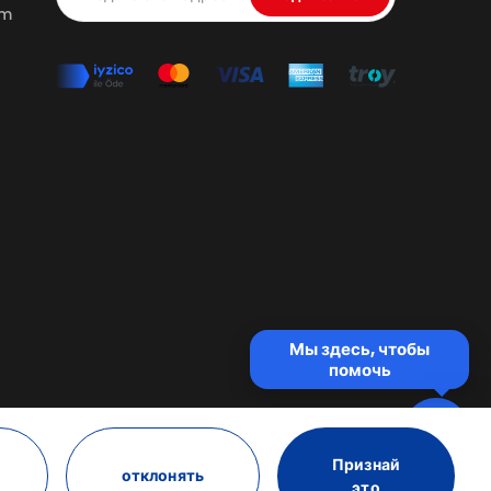
om
Мы здесь, чтобы
помочь
Признай
отклонять
это