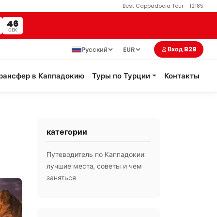
Best Cappadocia Tour - 12185
45
СЕК
Русский
EUR
Вход B2B
рансфер в Каппадокию
Туры по Турции
Контакты
в
категории
Путеводитель по Каппадокии:
лучшие места, советы и чем
заняться