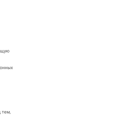
ющую
ионных
 тем,