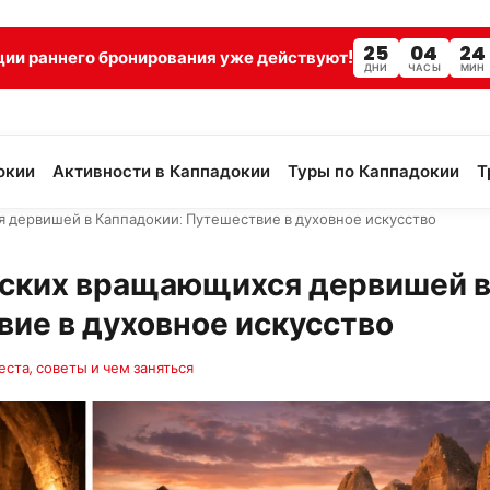
25
04
24
ции раннего бронирования уже действуют!
ДНИ
ЧАСЫ
МИН
окии
Активности в Каппадокии
Туры по Каппадокии
Т
 дервишей в Каппадокии: Путешествие в духовное искусство
еских вращающихся дервишей 
ие в духовное искусство
ста, советы и чем заняться