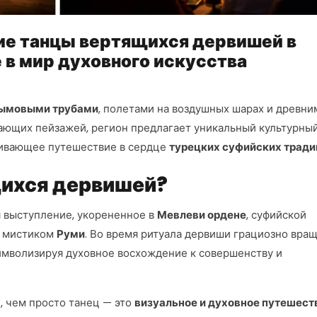
ие танцы вертящихся дервишей в
 в мир духовного искусства
ымовыми трубами
, полетами на воздушных шарах и древни
ающих пейзажей, регион предлагает уникальный культурны
живающее путешествие в сердце
турецких суфийских тради
щихся дервишей?
 выступление, укорененное в
Мевлеви ордене
, суфийской
и мистиком
Руми
. Во время ритуала дервиши грациозно вра
символизируя духовное восхождение к совершенству и
, чем просто танец — это
визуальное и духовное путешест