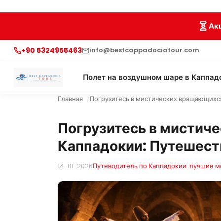
Ак
+90 5324955463
info@bestcappadociatour.com
Полет на воздушном шаре в Каппад
Главная
Погрузитесь в мистических вращающихся
Погрузитесь в мистич
Каппадокии: Путешеств
14-01-2026
Путеводитель по Каппадокии: лучшие ме