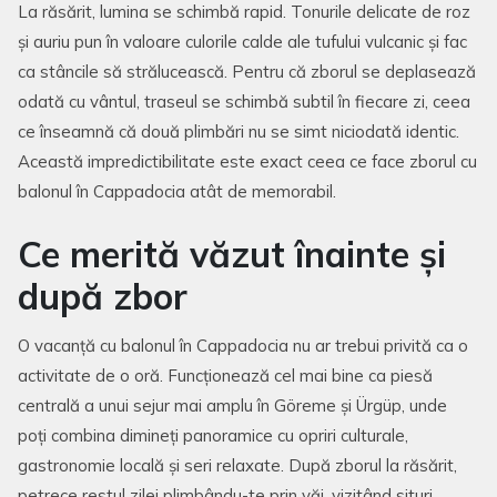
La răsărit, lumina se schimbă rapid. Tonurile delicate de roz
și auriu pun în valoare culorile calde ale tufului vulcanic și fac
ca stâncile să strălucească. Pentru că zborul se deplasează
odată cu vântul, traseul se schimbă subtil în fiecare zi, ceea
ce înseamnă că două plimbări nu se simt niciodată identic.
Această impredictibilitate este exact ceea ce face zborul cu
balonul în Cappadocia atât de memorabil.
Ce merită văzut înainte și
după zbor
O vacanță cu balonul în Cappadocia nu ar trebui privită ca o
activitate de o oră. Funcționează cel mai bine ca piesă
centrală a unui sejur mai amplu în Göreme și Ürgüp, unde
poți combina dimineți panoramice cu opriri culturale,
gastronomie locală și seri relaxate. După zborul la răsărit,
petrece restul zilei plimbându-te prin văi, vizitând situri