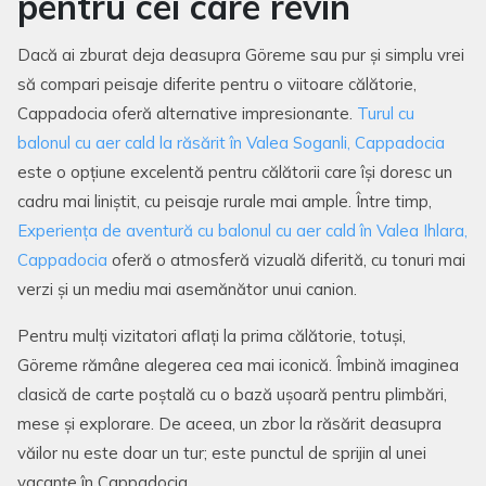
pentru cei care revin
Dacă ai zburat deja deasupra Göreme sau pur și simplu vrei
să compari peisaje diferite pentru o viitoare călătorie,
Cappadocia oferă alternative impresionante.
Turul cu
balonul cu aer cald la răsărit în Valea Soganli, Cappadocia
este o opțiune excelentă pentru călătorii care își doresc un
cadru mai liniștit, cu peisaje rurale mai ample. Între timp,
Experiența de aventură cu balonul cu aer cald în Valea Ihlara,
Cappadocia
oferă o atmosferă vizuală diferită, cu tonuri mai
verzi și un mediu mai asemănător unui canion.
Pentru mulți vizitatori aflați la prima călătorie, totuși,
Göreme rămâne alegerea cea mai iconică. Îmbină imaginea
clasică de carte poștală cu o bază ușoară pentru plimbări,
mese și explorare. De aceea, un zbor la răsărit deasupra
văilor nu este doar un tur; este punctul de sprijin al unei
vacanțe în Cappadocia.