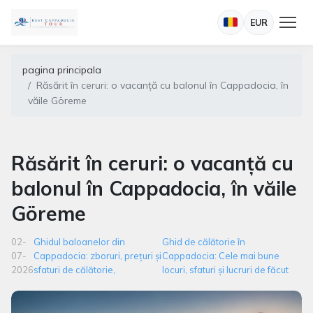
EUR
pagina principala
Răsărit în ceruri: o vacanță cu balonul în Cappadocia, în
văile Göreme
Răsărit în ceruri: o vacanță cu
balonul în Cappadocia, în văile
Göreme
02-
Ghidul baloanelor din
Ghid de călătorie în
07-
Cappadocia: zboruri, prețuri și
Cappadocia: Cele mai bune
2026
sfaturi de călătorie,
locuri, sfaturi și lucruri de făcut