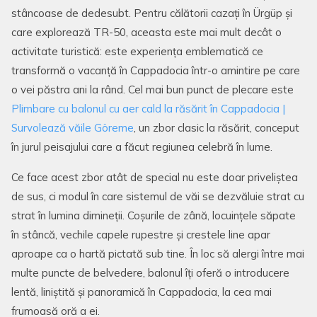
stâncoase de dedesubt. Pentru călătorii cazați în Ürgüp și
care explorează TR-50, aceasta este mai mult decât o
activitate turistică: este experiența emblematică ce
transformă o vacanță în Cappadocia într-o amintire pe care
o vei păstra ani la rând. Cel mai bun punct de plecare este
Plimbare cu balonul cu aer cald la răsărit în Cappadocia |
Survolează văile Göreme
, un zbor clasic la răsărit, conceput
în jurul peisajului care a făcut regiunea celebră în lume.
Ce face acest zbor atât de special nu este doar priveliștea
de sus, ci modul în care sistemul de văi se dezvăluie strat cu
strat în lumina dimineții. Coșurile de zână, locuințele săpate
în stâncă, vechile capele rupestre și crestele line apar
aproape ca o hartă pictată sub tine. În loc să alergi între mai
multe puncte de belvedere, balonul îți oferă o introducere
lentă, liniștită și panoramică în Cappadocia, la cea mai
frumoasă oră a ei.