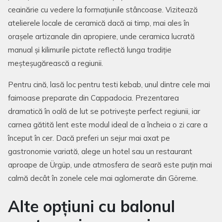
ceainărie cu vedere la formațiunile stâncoase. Vizitează
atelierele locale de ceramică dacă ai timp, mai ales în
orașele artizanale din apropiere, unde ceramica lucrată
manual și kilimurile pictate reflectă lunga tradiție
meșteșugărească a regiunii.
Pentru cină, lasă loc pentru testi kebab, unul dintre cele mai
faimoase preparate din Cappadocia. Prezentarea
dramatică în oală de lut se potrivește perfect regiunii, iar
carnea gătită lent este modul ideal de a încheia o zi care a
început în cer. Dacă preferi un sejur mai axat pe
gastronomie variată, alege un hotel sau un restaurant
aproape de Ürgüp, unde atmosfera de seară este puțin mai
calmă decât în zonele cele mai aglomerate din Göreme.
Alte opțiuni cu balonul