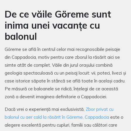
De ce văile Göreme sunt
inima unei vacanțe cu
balonul
Göreme se află în centrul celor mai recognoscibile peisaje
din Cappadocia, motiv pentru care zborul la răsărit aici se
simte atât de complet. Văile din jurul orașului combină
geologia spectaculoasă cu un peisaj locuit: vii, poteci, livezi și
case istorice săpate în stâncă se află toate în același cadru.
Pe măsură ce baloanele se ridică, înțelegi de ce această
zonă a devenit imaginea definitorie a Cappadociei.
Dacă vrei o experiență mai exclusivistă,
Zbor privat cu
balonul cu aer cald la răsărit în Göreme, Cappadocia
este o
alegere excelentă pentru cupluri, familii sau călători care