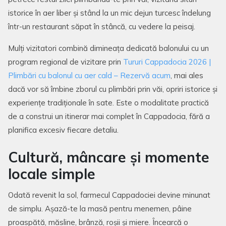
istorice în aer liber și stând la un mic dejun turcesc îndelung
într-un restaurant săpat în stâncă, cu vedere la peisaj.
Mulți vizitatori combină dimineața dedicată balonului cu un
program regional de vizitare prin
Tururi Cappadocia 2026 |
Plimbări cu balonul cu aer cald – Rezervă acum
, mai ales
dacă vor să îmbine zborul cu plimbări prin văi, opriri istorice și
experiențe tradiționale în sate. Este o modalitate practică
de a construi un itinerar mai complet în Cappadocia, fără a
planifica excesiv fiecare detaliu.
Cultură, mâncare și momente
locale simple
Odată revenit la sol, farmecul Cappadociei devine minunat
de simplu. Așază-te la masă pentru menemen, pâine
proaspătă, măsline, brânză, roșii și miere. Încearcă o