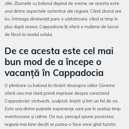
zilei. Zborurile cu balonul depind de vreme, iar acesta este
unul dintre aspectele autentice ale regiunii. Când zborul are
loc, întreaga dimineață pare o sărbătoare; când ai timp în
plus după aceea, Cappadocia îți oferă o mulțime de lucruri
de făcut la nivelul solului.
De ce acesta este cel mai
bun mod de a începe o
vacanță în Cappadocia
O plimbare cu balonul la răsărit deasupra văilor Göreme
oferă cea mai clară primă impresie despre caracterul
Cappadociei: străvechi, sculptat, liniștit și într-un fel de vis.
Este una dintre puținele experiențe care par în același timp
aventuroase și calme. De sus, peisajul spune povestea
regiunii mai bine decât ar putea-o face orice ghid turistic.