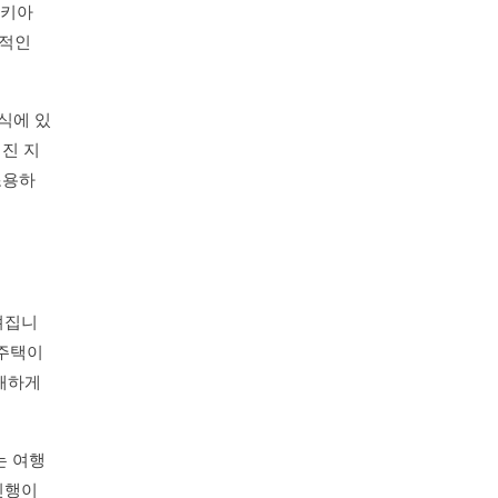
파도키아
표적인
식에 있
려진 지
조용하
껴집니
 주택이
이해하게
는 여행
진행이