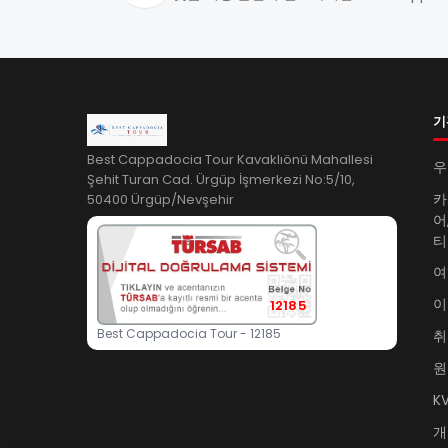
기
Best Cappadocia Tour Kavaklıönü Mahallesi
우
Şehit Turan Cad. Ürgüp İşmerkezi No:5/10,
50400 Ürgüp/Nevşehir
카
어
티
여
이
12185
Best Cappadocia Tour - 12185
취
원
K
개