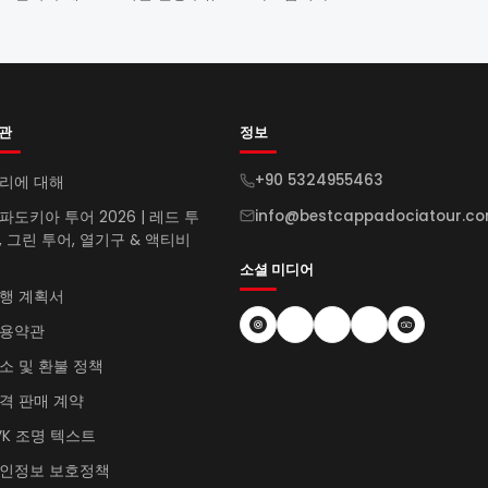
관
정보
+90 5324955463
리에 대해
info@bestcappadociatour.c
파도키아 투어 2026 | 레드 투
, 그린 투어, 열기구 & 액티비
소셜 미디어
행 계획서
용약관
소 및 환불 정책
격 판매 계약
VK 조명 텍스트
인정보 보호정책