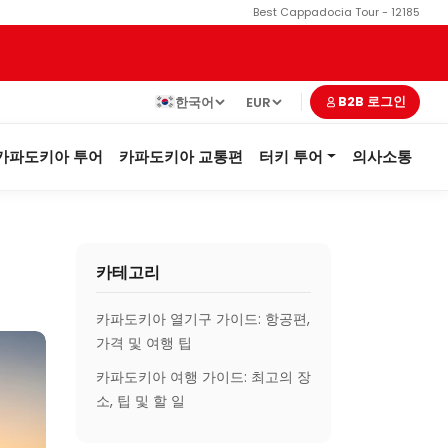
Best Cappadocia Tour - 12185
한국어
EUR
B2B 로그인
카파도키아 투어
카파도키아 교통편
터키 투어
의사소통
카테고리
카파도키아 열기구 가이드: 항공편,
가격 및 여행 팁
카파도키아 여행 가이드: 최고의 장
소, 팁 및 할 일