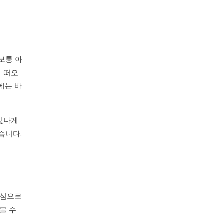
보통 아
게 떠오
에는 바
 빛나게
습니다.
중심으로
볼 수