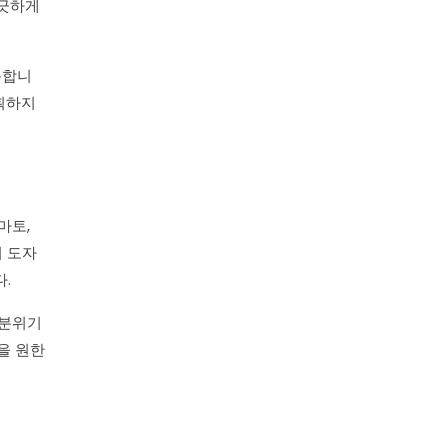
느긋하게
용합니
계획하지
마토,
서 도자
.
 분위기
을 원한