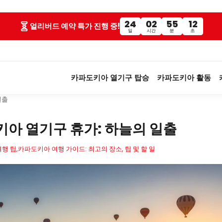
24
02
55
11
얼리버드 예약 특가 진행 중!
일
시간
분
초
카파도키아 열기구 탑승
카파도키아 활동
일출
아 열기구 휴가: 하늘의 일출
행 팁,
카파도키아 여행 가이드: 최고의 장소, 팁 및 할 일