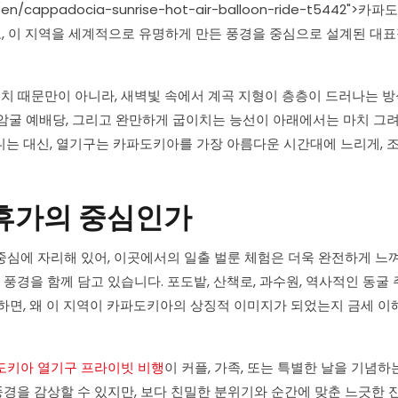
m/en/cappadocia-sunrise-hot-air-balloon-ride-t5442">카
로, 이 지역을 세계적으로 유명하게 만든 풍경을 중심으로 설계된 대
경치 때문만이 아니라, 새벽빛 속에서 계곡 지형이 층층이 드러나는 방
된 암굴 예배당, 그리고 완만하게 굽이치는 능선이 아래에서는 마치 그
니는 대신, 열기구는 카파도키아를 가장 아름다운 시간대에 느리게, 
 휴가의 중심인가
중심에 자리해 있어, 이곳에서의 일출 벌룬 체험은 더욱 완전하게 느
 풍경을 함께 담고 있습니다. 포도밭, 산책로, 과수원, 역사적인 동굴
하면, 왜 이 지역이 카파도키아의 상징적 이미지가 되었는지 금세 
도키아 열기구 프라이빗 비행
이 커플, 가족, 또는 특별한 날을 기념하
풍경을 감상할 수 있지만, 보다 친밀한 분위기와 순간에 맞춘 느긋한 