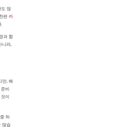
안도 많
 한편
카
.
경과 함
아니라,
만, 해
 준비
 것이
중 하
가 많습