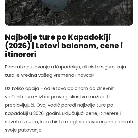
Najbolje ture po Kapadokiji
(2026) | Letovi balonom, cene i
itinereri
Planirate putovanje u Kapadokiju, ali niste sigurni koja
tura je vredna vašeg vremena i novca?
Uz toliko opcija - od letova balonom do dnevnih
vođenih tura - izbor pravog iskustva može biti
preplavljujući. Ovaj vodič poredi najbolje ture po
Kapadokiji u 2026. godini, uključujući cene, itinerere i
savete iznutra, kako biste mogli sa poverenjem planirati
svoje putovanje.