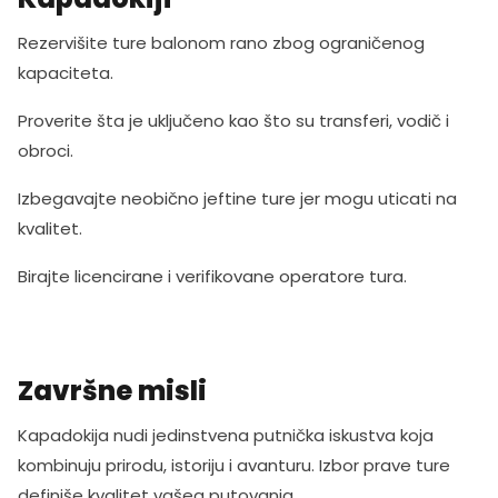
Rezervišite ture balonom rano zbog ograničenog
kapaciteta.
Proverite šta je uključeno kao što su transferi, vodič i
obroci.
Izbegavajte neobično jeftine ture jer mogu uticati na
kvalitet.
Birajte licencirane i verifikovane operatore tura.
Završne misli
Kapadokija nudi jedinstvena putnička iskustva koja
kombinuju prirodu, istoriju i avanturu. Izbor prave ture
definiše kvalitet vašeg putovanja.