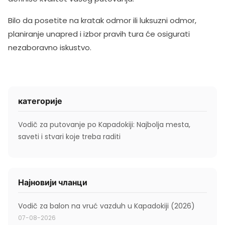
Bilo da posetite na kratak odmor ili luksuzni odmor,
planiranje unapred i izbor pravih tura će osigurati
nezaboravno iskustvo.
категорије
Vodič za putovanje po Kapadokiji: Najbolja mesta,
saveti i stvari koje treba raditi
Најновији чланци
Vodič za balon na vruć vazduh u Kapadokiji (2026)
07-08-2026