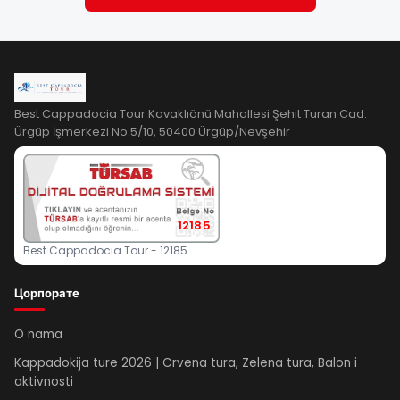
Best Cappadocia Tour Kavaklıönü Mahallesi Şehit Turan Cad.
Ürgüp İşmerkezi No:5/10, 50400 Ürgüp/Nevşehir
12185
Best Cappadocia Tour - 12185
Цорпорате
O nama
Kappadokija ture 2026 | Crvena tura, Zelena tura, Balon i
aktivnosti