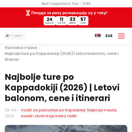
Best Cappadocia Tour - 12185
Понуде за рану резервацију су у току!
24
11
33
56
ДАНА
САТИ
МИН
СЕК
EUR
Насловна страна
Najbolje ture po Kappadokiji (2026) | Letovi balonom, cene i
itinerari
Najbolje ture po
Kappadokiji (2026) | Letovi
balonom, cene i itinerari
29-04-
Vodič za putovanje po Kapadokiji: Najbolja mesta,
2026
saveti i stvari koje treba raditi