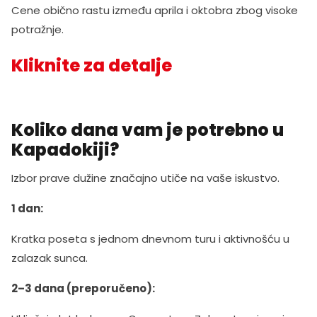
Cene obično rastu između aprila i oktobra zbog visoke
potražnje.
Kliknite za detalje
Koliko dana vam je potrebno u
Kapadokiji?
Izbor prave dužine značajno utiče na vaše iskustvo.
1 dan:
Kratka poseta s jednom dnevnom turu i aktivnošću u
zalazak sunca.
2–3 dana (preporučeno):