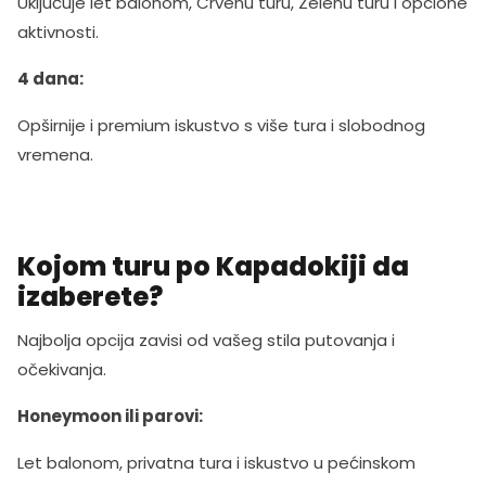
Uključuje let balonom, Crvenu turu, Zelenu turu i opcione
aktivnosti.
4 dana:
Opširnije i premium iskustvo s više tura i slobodnog
vremena.
Kojom turu po Kapadokiji da
izaberete?
Najbolja opcija zavisi od vašeg stila putovanja i
očekivanja.
Honeymoon ili parovi:
Let balonom, privatna tura i iskustvo u pećinskom