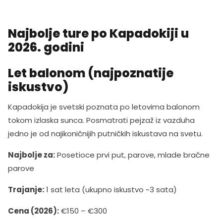
Najbolje ture po Kapadokiji u
2026. godini
Let balonom (najpoznatije
iskustvo)
Kapadokija je svetski poznata po letovima balonom
tokom izlaska sunca. Posmatrati pejzaž iz vazduha
jedno je od najikoničnijih putničkih iskustava na svetu.
Najbolje za:
Posetioce prvi put, parove, mlade bračne
parove
Trajanje:
1 sat leta (ukupno iskustvo ~3 sata)
Cena (2026):
€150 – €300