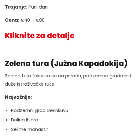
Trajanje:
Puni dan
Cena:
€40 – €80
Kliknite za detalje
Zelena tura (Južna Kapadokija)
Zelena tura fokusira se na prirodu, podzemne gradove i
duže istraživačke rute.
Najvažnije:
Podzemni grad Derinkuyu
Dolina Ihlara
Selime manastir