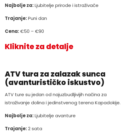
Najbolje za:
Ljubitelje prirode i istraživače
Trajanje:
Puni dan
Cena:
€50 – €90
Kliknite za detalje
ATV tura za zalazak sunca
(avanturističko iskustvo)
ATV ture su jedan od najuzbudljivijih načina za
istraživanje dolina i jedinstvenog terena Kapadokije.
Najbolje za:
Ljubitelje avanture
Trajanje:
2 sata