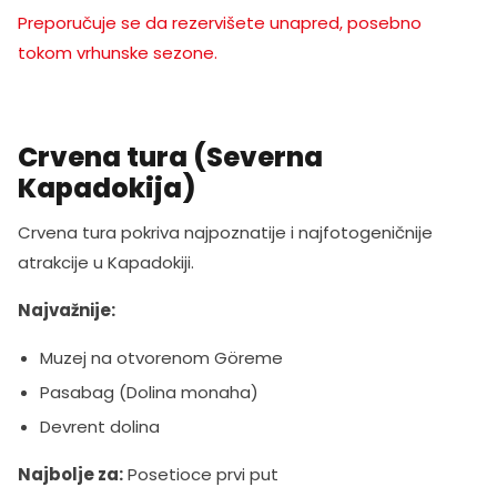
Preporučuje se da rezervišete unapred, posebno
tokom vrhunske sezone.
Crvena tura (Severna
Kapadokija)
Crvena tura pokriva najpoznatije i najfotogeničnije
atrakcije u Kapadokiji.
Najvažnije:
Muzej na otvorenom Göreme
Pasabag (Dolina monaha)
Devrent dolina
Najbolje za:
Posetioce prvi put