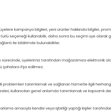
yelere kampanya bilgileri, yeni ürünler hakkında bilgiler, promo
 her türlü seçeneği kullanabilir, daha sonra bu seçimi üye olara
ğlantı ile bildirimde bulunabilirler.
ürecinde, üyelerimiz tarafından mağazamıza elektronik olarak i
 şahıslara ifşa edilmez;
lgili problemleri tanımlamak ve sağlanan hizmetle ilgili herhangi
leri, kullanıcıları genel anlamda tanımlamak ve kapsamlı demog
zarlama amacıyla kendisi veya işbirliği yaptığı kişiler tarafınd