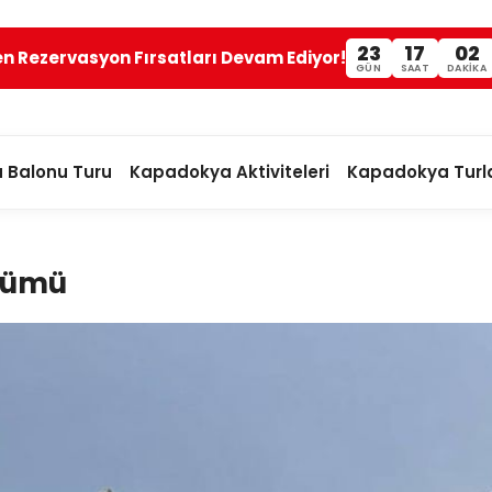
23
17
02
en Rezervasyon Fırsatları Devam Ediyor!
GÜN
SAAT
DAKIKA
 Balonu Turu
Kapadokya Aktiviteleri
Kapadokya Turla
ölümü