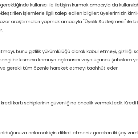
 gerektiğinde kullanıcı ile iletişim kurmak amacıyla da kullanılab
irilen işlemlerle ilgili talep edilen bilgiler; üyelerimizin kimli
azar araştırmaları yapmak amacıyla "Üyelik Sözleşmesi" ile b
r.
izli tutmayı, bunu gizlilik yükümlülüğü olarak kabul etmeyi, gizl
rhangi bir kısmının kamuya açılmasını veya üçüncü şahıslara yet
ı ve gerekli tüm özenle hareket etmeyi taahhüt eder.
n kredi kartı sahiplerinin güvenliğine öncelik vermektedir. Kredi 
 olduğunuza anlamak için dikkat etmeniz gereken iki şey vardır.