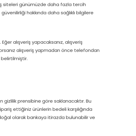
eriş siteleri günümüzde daha fazla tercih
üvenilirliği hakkında daha sağlıklı bilgilere
 Eğer alışveriş yapacaksanız, alışveriş
iyorsanız alışveriş yapmadan önce telefondan
elirtilmiştir.
an gizlilik prensibine göre saklanacaktır. Bu
pariş ettiğiniz ürünlerin bedeli karşılığında
doğal olarak bankaya itirazda bulunabilir ve