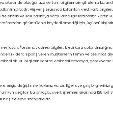
 web sitesinde olduğunuzu ve tüm bilgilerinizin şifrelenip koru
llanılmaktadır. Alışveriş sırasında kullanılan kredi kartı bilgiler
relenmiş ve ilgili bankaya sorgulama için iletilmiştir. Kartın kul
im tarafımızdan görüntülenip kaydedilemediği için, üçüncü kişiler
eme/fatura/teslimat adresi bilgileri, kredi kartı dolandırıcılığın
inden ilk defa sipariş veren müşterilerin temin ve teslimat aş
dilmelidir. Bu bilgilerin kontrol edilmesi amacıyla, gerekiyorsa 
e erişip değiştirme hakkınız vardır. Eğer üye giriş bilgilerinizi 
si mümkün değildir. Bu amaçla, üyelik işlemleri sırasında 128-bit
 bir şifreleme standardıdır.