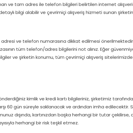
an ve tam adres ile telefon bilgileri belirtilen internet alışv
lı bilgi alabilir ve çevrimiçi alışveriş hizmeti sunan şirketin g
am adresi ve telefon numarasına dikkat edilmesi önerilmektedir.
sının tüm telefon/adres bilgilerini not alınız. Eğer güvenm
iler ve şirketin konumu, tüm çevrimiçi alışveriş sitelerimizde b
derdiğiniz kimlik ve kredi kartı bilgileriniz, şirketimiz tarafınd
a karşı 60 gün süreyle saklanacak ve ardından imha edilecektir. Si
unuz dışında, kartınızdan başka herhangi bir tutar çekilirse, 
yısıyla herhangi bir risk teşkil etmez.