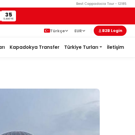
Best Cappadocia Tour - 12185
34
SANIYE
Türkçe
EUR
B2B Login
rı
Kapadokya Transfer
Türkiye Turları
İletişim