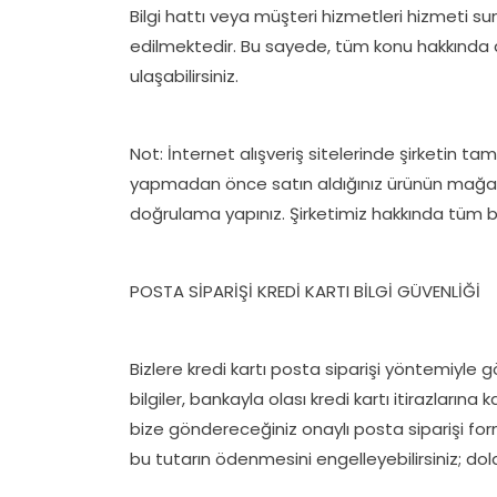
Bilgi hattı veya müşteri hizmetleri hizmeti sun
edilmektedir. Bu sayede, tüm konu hakkında detay
ulaşabilirsiniz.
Not: İnternet alışveriş sitelerinde şirketin t
yapmadan önce satın aldığınız ürünün mağaza
doğrulama yapınız. Şirketimiz hakkında tüm bilg
POSTA SİPARİŞİ KREDİ KARTI BİLGİ GÜVENLİĞİ
Bizlere kredi kartı posta siparişi yöntemiyle gön
bilgiler, bankayla olası kredi kartı itirazların
bize göndereceğiniz onaylı posta siparişi form
bu tutarın ödenmesini engelleyebilirsiniz; dola