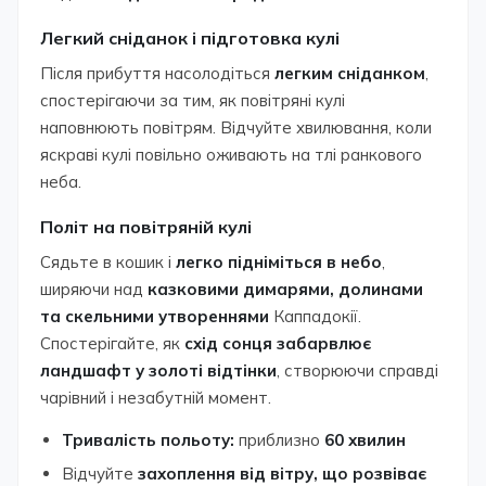
Легкий сніданок і підготовка кулі
Після прибуття насолодіться
легким сніданком
,
спостерігаючи за тим, як повітряні кулі
наповнюють повітрям. Відчуйте хвилювання, коли
яскраві кулі повільно оживають на тлі ранкового
неба.
Політ на повітряній кулі
Сядьте в кошик і
легко підніміться в небо
,
ширяючи над
казковими димарями, долинами
та скельними утвореннями
Каппадокії.
Спостерігайте, як
схід сонця забарвлює
ландшафт у золоті відтінки
, створюючи справді
чарівний і незабутній момент.
Тривалість польоту:
приблизно
60 хвилин
Відчуйте
захоплення від вітру, що розвіває