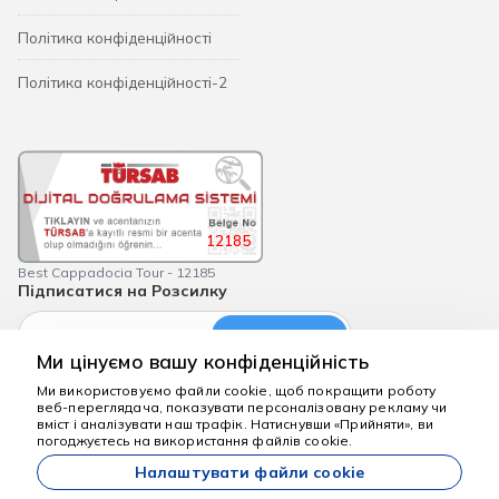
Політика конфіденційності
Політика конфіденційності-2
12185
Best Cappadocia Tour - 12185
Підписатися на Розсилку
Підпишіться
Ми цінуємо вашу конфіденційність
Ми використовуємо файли cookie, щоб покращити роботу
веб-переглядача, показувати персоналізовану рекламу чи
Ми тут, щоб
вміст і аналізувати наш трафік. Натиснувши «Прийняти», ви
допомогти
погоджуєтесь на використання файлів cookie.
bestcappadociatour.com
Налаштувати файли cookie
Усі ціни, зазначені на нашому сайті, є початковими та дійсні за умови