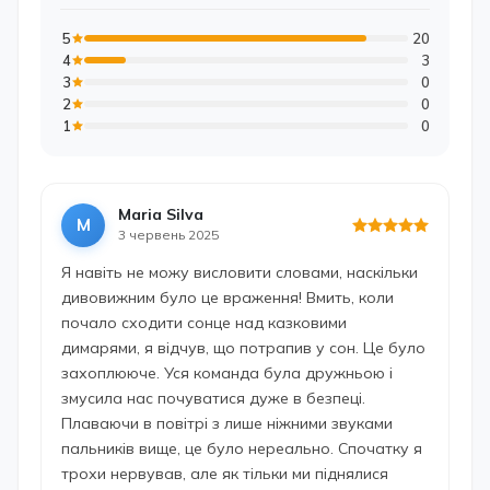
5
20
4
3
3
0
2
0
1
0
Maria Silva
M
3 червень 2025
Я навіть не можу висловити словами, наскільки
дивовижним було це враження! Вмить, коли
почало сходити сонце над казковими
димарями, я відчув, що потрапив у сон. Це було
захоплююче. Уся команда була дружньою і
змусила нас почуватися дуже в безпеці.
Плаваючи в повітрі з лише ніжними звуками
пальників вище, це було нереально. Спочатку я
трохи нервував, але як тільки ми піднялися