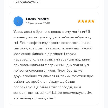
не пошкодуєте!
Lucas Pereira
L
28 червень 2025
Увесь досвід був по-справжньому магічним! З
моменту вильоту я відчував, ніби перебуваю у
сні. Ландшафт знизу просто захоплюючий на
світанку, усе освітлене золотистими відтінками.
Моє серце билося від радості і трохи
нервувало, але як тільки ми зависли над цими
приголомшливими феєричними димарями, усі
мої занепокоєння зникли. Пілот був дуже
дружелюбним та ділився цікавими фактами про
район, що зробило поїздку ще більш
особливою. Це один з тих спогадів, які я
запам’ятаю назавжди! Щиро рекомендую всім,
хто відвідує Каппадокію!