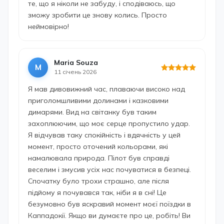
те, що я ніколи не забуду, і сподіваюсь, що
зможу зробити це знову колись. Просто
неймовірно!
Maria Souza
M
11 січень 2026
Я мав дивовижний час, плаваючи високо над
приголомшливими долинами і казковими
димарями. Вид на світанку був таким
захоплюючим, що моє серце пропустило удар.
Я відчував таку спокійність і вдячність у цей
момент, просто оточений кольорами, які
намалювала природа. Пілот був справді
веселим і змусив усіх нас почуватися в безпеці.
Спочатку було трохи страшно, але після
підйому я почувався так, ніби я в сні! Це
безумовно був яскравий момент моєї поїздки в
Каппадокії. Якщо ви думаєте про це, робіть! Ви