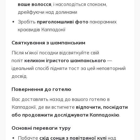
ваше волосся
, і насолодіться спокоєм,
дрейфуючи над долинами
Зробіть
приголомшливі фото
панорамних
краєвидів Каппадокії
Святкування з шампанським
Після м’якої посадки відсвяткуйте свій
політ
келихом ігристого шампанського
—
ідеальний спосіб підняти тост за цей неповторний
досвід.
Повернення до готелю
Вас доставлять назад до вашого готелю в
Каппадокії, де ви встигнете
відпочити, поснідати
або продовжити досліджувати Каппадокію
.
Основні переваги туру
Побачте
схід сонця з повітряної кулі
над