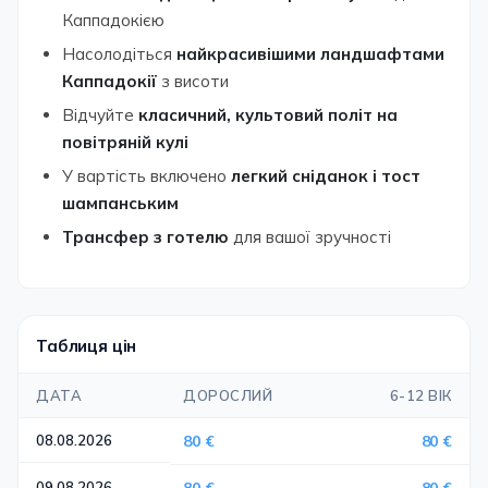
Каппадокією
Насолодіться
найкрасивішими ландшафтами
Каппадокії
з висоти
Відчуйте
класичний, культовий політ на
повітряній кулі
У вартість включено
легкий сніданок і тост
шампанським
Трансфер з готелю
для вашої зручності
Таблиця цін
ДАТА
ДОРОСЛИЙ
6-12 ВІК
08.08.2026
80 €
80 €
09.08.2026