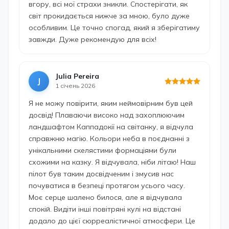
вгору, всі мої страхи зникли. Спостерігати, як
світ прокидається нижче за мною, було дуже
особливим. Це точно спогад, який я зберігатиму
завжди. Дуже рекомендую для всіх!
Julia Pereira
J
1 січень 2026
Я не можу повірити, яким неймовірним був цей
досвід! Плаваючи високо над захоплюючим
ландшафтом Каппадокії на світанку, я відчула
справжню магію. Кольори неба в поєднанні з
унікальними скелястими формаціями були
схожими на казку. Я відчувала, ніби літаю! Наш
пілот був таким досвідченим і змусив нас
почуватися в безпеці протягом усього часу.
Моє серце шалено билося, але я відчувала
спокій. Видіти інші повітряні кулі на відстані
додало до цієї сюрреалістичної атмосфери. Це