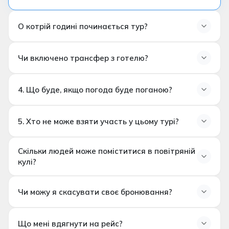
О котрій годині починається тур?
Забір з готелю, зазвичай, починається
близько
Чи включено трансфер з готелю?
4:30–5:00 ранку
, в залежності від сезону та часу
сходу сонця.
4. Що буде, якщо погода буде поганою?
містах Каппадокії
Рейси виконуються лише в
безпечних
5. Хто не може взяти участь у цьому турі?
метеорологічних умовах
. Якщо рейс скасовано
Зверніть увагу:
через
погоду або проблеми з безпекою
, всі збори
Діти до 6 років
90
будуть
повністю повернені
.
Скільки людей може поміститися в повітряній
км від Каппадокії
Вагітні жінки
кулі?
Люди з обмеженими можливостями пересування
до 28 пасажирів
Чи можу я скасувати своє бронювання?
Без штрафу
не менш ніж
Що мені вдягнути на рейс?
за 24 години