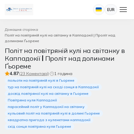
EUR
Домашня сторінка
Політ на повітряній кулі на світанку в Каппадокії | Проліт над
долинами Ґьореме
Політ на повітряній кулі на світанку в
Каппадокії | Проліт над долинами
Ґьореме
4.87
(23 Коментарі)
1 година
польоти на повітряній кулі в Гьореме
тур на повітряній кулі на сході сонця в Каппадокії
досвід повітряної кулі на світанку в Гьореме
Повітряна куля Каппадокії
парасейний політ у Каппадокії на світанку
кульовий політ на повітряній кулі в долині Гьореме
квадратна пригода з кулеметами каппадокії
схід сонця повітряна куля Гьореме