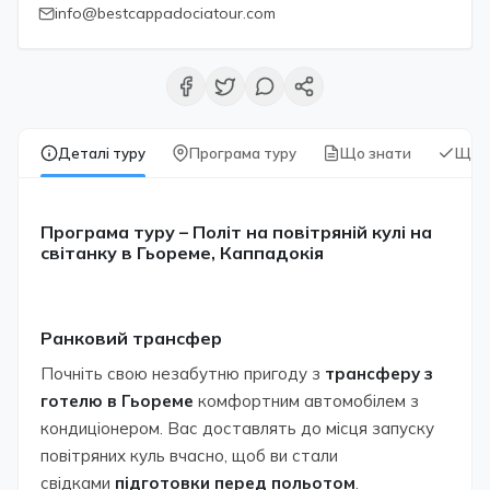
info@bestcappadociatour.com
Деталі туру
Програма туру
Що знати
Що 
Програма туру – Політ на повітряній кулі на
світанку в Гьореме, Каппадокія
Ранковий трансфер
Почніть свою незабутню пригоду з
трансферу з
готелю в Гьореме
комфортним автомобілем з
кондиціонером. Вас доставлять до місця запуску
повітряних куль вчасно, щоб ви стали
свідками
підготовки перед польотом
.