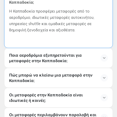
Καππαδοκία;
Η Καππαδοκία προσφέρει μεταφορές από το
αεροδρόμιο, ιδιωτικές μεταφορές αυτοκινήτου,
υπηρεσίες shuttle και ομαδικές μεταφορές σε
δημοφιλή ξενοδοχεία και αξιοθέατα.
Ποια αεροδρόμια εξυπηρετούνται για
μεταφορές στην Καππαδοκία;
Ποια αεροδρόμια εξυπηρετούν τους μεταφορείς
Πώς μπορώ να κλείσω μια μεταφορά στην
στην Καππαδοκία;
Καππαδοκία;
Οι μεταφορές είναι διαθέσιμες από το Αεροδρόμιο
Πώς μπορώ να κάνω κράτηση για μεταφορά στην
Καγκερί Ερκυλέτ (ASR) και το Αεροδρόμιο Νεβσεχίρ
Οι μεταφορές στην Καππαδοκία είναι
Καππαδοκία;
Καπαδόκγια (NAV) προς οποιοδήποτε ξενοδοχείο ή
ιδιωτικές ή κοινές;
προορισμό στην Καππαδοκία.
Μπορείτε να κάνετε κράτηση για μεταφορές
Είναι οι μεταφορές στην Καππαδοκία ιδιωτικές ή
διαδικτυακά εκ των προτέρων μέσω ταξιδιωτικών
Οι μεταφορές περιλαμβάνουν παραλαβή και
κοινές;