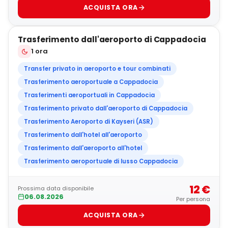
ACQUISTA ORA
4
Trasferimento dall'aeroporto di Cappadocia
BEST SELLER
1 ora
Transfer privato in aeroporto e tour combinati
Trasferimento aeroportuale a Cappadocia
Trasferimenti aeroportuali in Cappadocia
Trasferimento privato dall'aeroporto di Cappadocia
Trasferimento Aeroporto di Kayseri (ASR)
Trasferimento dall'hotel all'aeroporto
Trasferimento dall'aeroporto all'hotel
Trasferimento aeroportuale di lusso Cappadocia
12 €
Prossima data disponibile
06.08.2026
Per persona
ACQUISTA ORA
5