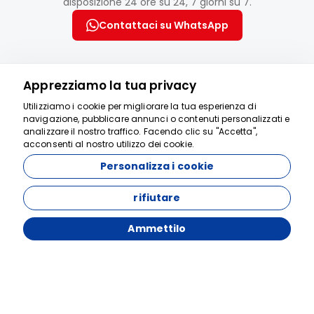
disposizione 24 ore su 24, 7 giorni su 7.
Contattaci su WhatsApp
Apprezziamo la tua privacy
Utilizziamo i cookie per migliorare la tua esperienza di
navigazione, pubblicare annunci o contenuti personalizzati e
Best Cappadocia Tour Kavaklıönü Mahallesi Şehit Turan Cad.
Siamo qui per
analizzare il nostro traffico. Facendo clic su "Accetta",
Ürgüp İşmerkezi No:5/10, 50400 Ürgüp/Nevşehir
acconsenti al nostro utilizzo dei cookie.
aiutarti
Personalizza i cookie
rifiutare
12185
Ammettilo
Best Cappadocia Tour - 12185
Aziendale
Chi siamo