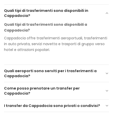
Quali tipi di trasferimenti sono disponibili in
Cappadocia?
Quali tipi di trasferimenti sono disponibili a
Cappadocia?
Cappadocia offre trasferimenti aeroportuali, trasferimenti
in auto privata, servizi navetta e trasporti di gruppo verso
hotel e attrazioni popolari.
Quali aeroporti sono serviti per i trasferimenti a
Cappadocia?
Quali aeroporti sono serviti per i trasferimenti in
Come posso prenotare un transfer per
Cappadocia?
Cappadocia?
I trasferimenti sono disponibili dall'Aeroporto di Kayseri
Come posso prenotare un trasferimento a
Erkilet (ASR) e dall'Aeroporto di Nevşehir Kapadokya (NAV)
I transfer da Cappadocia sono privati o condivisi?
Cappadocia?
verso qualsiasi hotel o destinazione in Cappadocia.