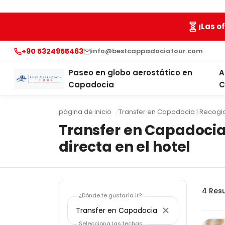
¡Las o
+90 5324955463
info@bestcappadociatour.com
Paseo en globo aerostático en
A
Capadocia
C
página de inicio
Transfer en Capadocia | Recogid
Transfer en Capadocia
directa en el hotel
4
Res
¿Dónde te gustaría ir?
Selecciona las fechas...