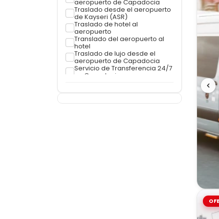
aeropuerto de Capadocia
Traslado desde el aeropuerto
de Kayseri (ASR)
Traslado de hotel al
aeropuerto
Translado del aeropuerto al
hotel
Traslado de lujo desde el
aeropuerto de Capadocia
Servicio de Transferencia 24/7
en Capadocia
Transfer desde el Aeropuerto
de Nevşehir (NAV)
Transporte compartido en
shuttle
Servicios de Transferencia
Seguros y Licenciados
OFE