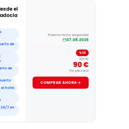
esde el
padocia
e
Próxima fecha disponible
07.08.2026
uerto de
%10
l
100 €
a
90 €
erto de
Por persona
opuerto
COMPRAR AHORA
al hotel
a
 24/7 en