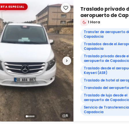
RTA ESPECIAL
Traslado privado d
aeropuerto de Ca
1 Hora
Transfer de aeropuerto d
Capadocia
Traslados desde el Aerop
Capadocia
Traslado privado desde e
aeropuerto de Capadoci
Traslado desde el aeropu
Kayseri (ASR)
Traslado de hotel al aer
Translado del aeropuerto 
Traslado de lujo desde el
aeropuerto de Capadoci
Servicio de Transferencia
Capadocia
5