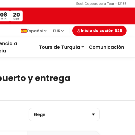
Best Cappadocia Tour - 12185
08
19
MIN
SEG
Español
EUR
Inicio de sesión B2B
encia a
Tours de Turquía
Comunicación
ia
puerto y entrega