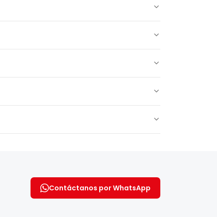
ectamente con los proveedores de servicios de
 que los shuttles compartidos pueden recoger a
para garantizar un viaje seguro y cómodo.
hotel al lugar de lanzamiento.
sde el Aeropuerto de Nevşehir, entre 30 y 40
Contáctanos por WhatsApp