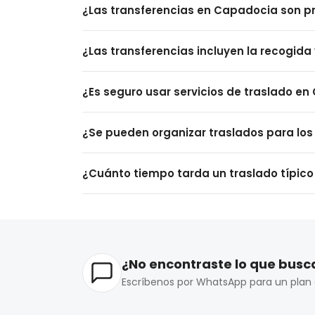
¿Las transferencias en Capadocia son p
Puedes reservar traslados en línea por adelant
traslado.
¿Los traslados en Capadocia son privados
¿Las transferencias incluyen la recogida y
Ambas opciones están disponibles. Los traslado
otros pasajeros en el camino.
¿Las transferencias incluyen recogida y en
¿Es seguro usar servicios de traslado e
Sí, la mayoría de los servicios de traslado inclu
¿Es seguro utilizar servicios de traslado e
¿Se pueden organizar traslados para los
Sí, las empresas de traslado de buena reputaci
¿Se pueden organizar traslados para los t
¿Cuánto tiempo tarda un traslado típic
Sí, la mayoría de los paquetes de tours en glob
¿Cuánto tiempo suele tardar un traslado 
Desde el Aeropuerto de Kayseri, normalmente se
minutos.
¿No encontraste lo que bus
Escríbenos por WhatsApp para un plan 