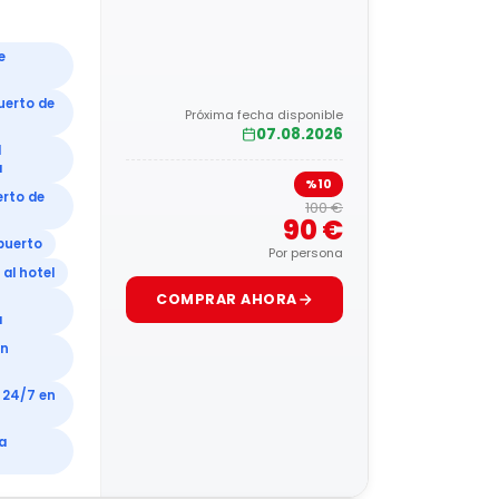
e
uerto de
Próxima fecha disponible
07.08.2026
l
a
%10
erto de
100 €
90 €
opuerto
Por persona
al hotel
COMPRAR AHORA
a
en
 24/7 en
a