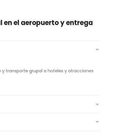
 en el aeropuerto y entrega
 y transporte grupal a hoteles y atracciones
NAV) a cualquier hotel o destino en Capadocia.