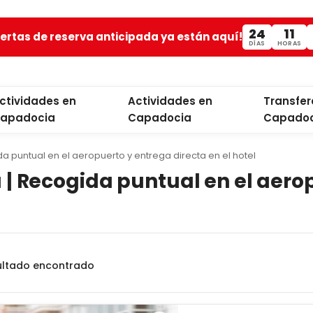
24
11
fertas de reserva anticipada ya están aquí!
DÍAS
HORAS
ctividades en
Actividades en
Transfer
apadocia
Capadocia
Capadoc
a puntual en el aeropuerto y entrega directa en el hotel
 | Recogida puntual en el aero
ultado encontrado