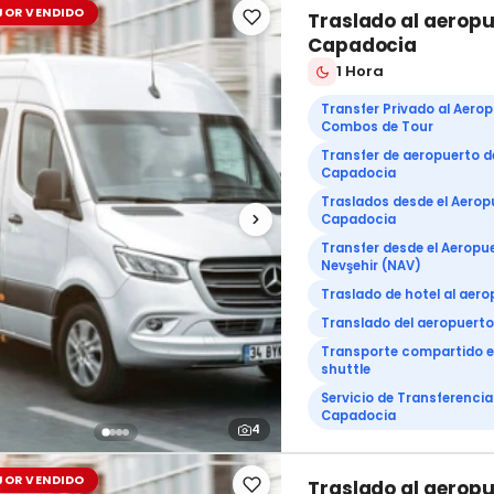
JOR VENDIDO
Traslado al aeropu
Capadocia
1 Hora
Transfer Privado al Aerop
Combos de Tour
Transfer de aeropuerto d
Capadocia
Traslados desde el Aerop
Capadocia
Transfer desde el Aeropu
Nevşehir (NAV)
Traslado de hotel al aer
Translado del aeropuerto 
Transporte compartido 
shuttle
Servicio de Transferencia
Capadocia
4
JOR VENDIDO
Traslado al aeropu