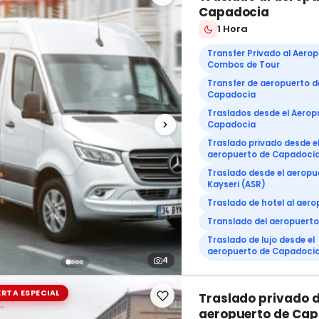
Capadocia
1 Hora
Transfer Privado al Aerop
Combos de Tour
Transfer de aeropuerto d
Capadocia
Traslados desde el Aerop
Capadocia
Traslado privado desde e
aeropuerto de Capadoci
Traslado desde el aeropu
Kayseri (ASR)
Traslado de hotel al aer
Translado del aeropuerto 
Traslado de lujo desde el
aeropuerto de Capadoci
4
RTA ESPECIAL
Traslado privado d
aeropuerto de Ca