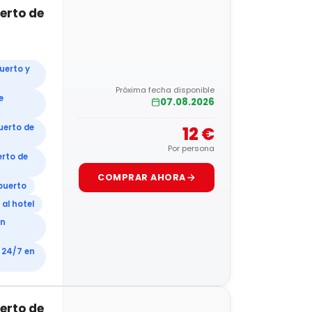
erto de
uerto y
Próxima fecha disponible
e
07.08.2026
uerto de
12 €
Por persona
erto de
COMPRAR AHORA
opuerto
al hotel
en
 24/7 en
erto de