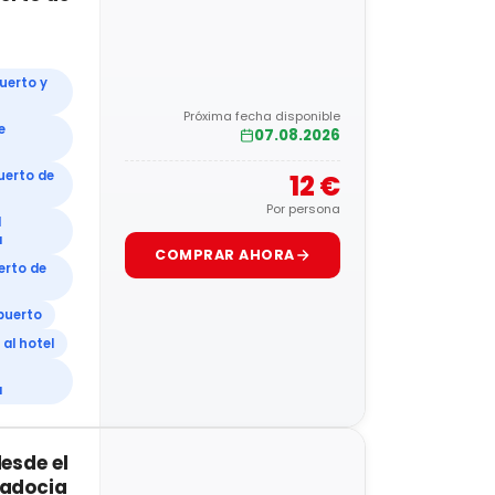
uerto y
Próxima fecha disponible
e
07.08.2026
uerto de
12 €
Por persona
l
a
COMPRAR AHORA
erto de
opuerto
al hotel
a
esde el
padocia