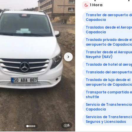
1 Hora
Transfer de aeropuerto d
Capadocia
Traslados desde el Aerop
Capadocia
Traslado privado desde e
aeropuerto de Capadoci
Transfer desde el Aeropu
Nevşehir (NAV)
Traslado de hotel al aer
Translado del aeropuerto 
Traslado de lujo desde el
aeropuerto de Capadoci
Transporte compartido 
shuttle
Servicio de Transferencia
Capadocia
Servicios de Transferenci
Seguros y Licenciados
5