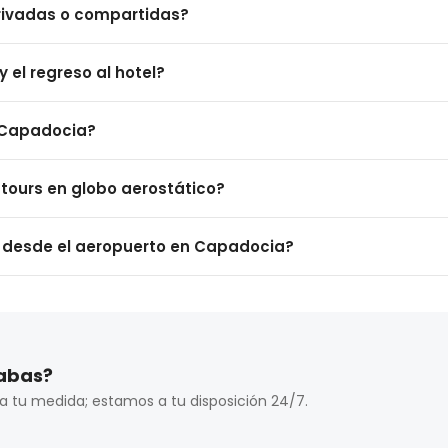
rivadas o compartidas?
ado a través de operadores turísticos, agencias de viajes o dir
 o compartidos?
 el regreso al hotel?
s privados ofrecen un servicio directo para su grupo, mientras
trega en el hotel?
n Capadocia?
yen recogida y entrega en el hotel sin costo adicional.
n Capadocia?
 tours en globo aerostático?
ón utilizan vehículos con licencia y conductores profesionales 
ours en globo aerostático?
o desde el aeropuerto en Capadocia?
o aerostático incluyen traslados en la mañana desde y hacia el 
al aeropuerto en Capadocia?
 tarda alrededor de 1 hora en llegar al centro de Capadocia; de
cabas?
a tu medida; estamos a tu disposición 24/7.