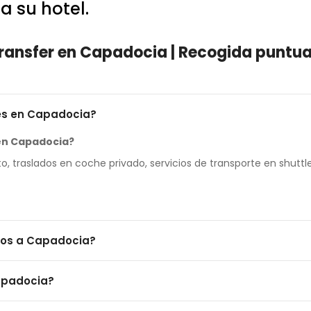
a su hotel.
ransfer en Capadocia | Recogida puntual
les en Capadocia?
 en Capadocia?
, traslados en coche privado, servicios de transporte en shuttle
ados a Capadocia?
os traslados a Capadocia?
apadocia?
erto Kayseri Erkilet (ASR) y el Aeropuerto Nevşehir Kapadokya (
docia?