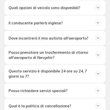
incluso nel servizio.
Quali opzioni di veicolo sono disponibili?
Veicolo privato e autista
Servizio di accoglienza e incontro all'aeroporto
Assistenza ai bagagli
Il conducente parlerà inglese?
Veicoli Sedan (1-3 passeggeri)
Carburante, parcheggio e pedaggi stradali
Minivan / MPV (4-7 passeggeri)
Sono disponibili autisti anglofoni su richiesta. Si prega di
Monitoraggio dei voli
Minibus VIP (8+ passeggeri)
Dove incontrerò il mio autista all'aeroporto?
menzionare questa esigenza al momento della
prenotazione.
Posso prenotare un trasferimento di ritorno
all'aeroporto di Nevşehir?
Questo servizio è disponibile 24 ore su 24, 7
giorni su 7?
24 ore al giorno, 7
Posso richiedere servizi speciali?
giorni alla settimana
Qual è la politica di cancellazione?
Seggiolini per neonati o bambini