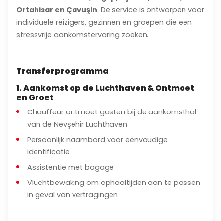
Onze chauffeur die aan de luchthavenpoort staat, zal
Ortahisar en Çavuşin
. De service is ontworpen voor
u verwelkomen met een bord met uw naam erop.
individuele reizigers, gezinnen en groepen die een
stressvrije aankomstervaring zoeken.
***Reis alstublieft niet met andere mensen of
mensen die deze service willen bieden zonder uw
Transferprogramma
reservering.
1. Aankomst op de Luchthaven & Ontmoet
en Groet
Chauffeur ontmoet gasten bij de aankomsthal
van de Nevşehir Luchthaven
Persoonlijk naambord voor eenvoudige
identificatie
Assistentie met bagage
Vluchtbewaking om ophaaltijden aan te passen
in geval van vertragingen