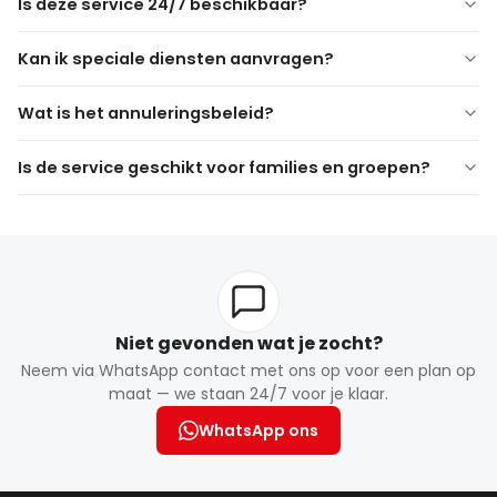
Is deze service 24/7 beschikbaar?
Kan ik speciale diensten aanvragen?
Wat is het annuleringsbeleid?
Baby- of kinderstoelen
Extra bagagecapaciteit
Is de service geschikt voor families en groepen?
VIP voertuigupgrade
Extra wachttijd
Gratis annulering is mogelijk tot een bepaalde tijd voor
ophalen
Laat annuleren of niet komen opdagen kan kosten met
zich meebrengen
Niet gevonden wat je zocht?
Neem via WhatsApp contact met ons op voor een plan op
maat — we staan 24/7 voor je klaar.
WhatsApp ons