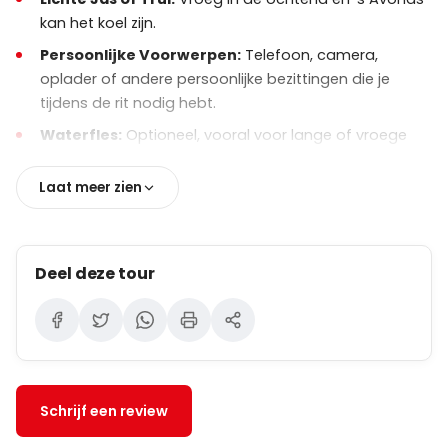
kan het koel zijn.
Persoonlijke Voorwerpen:
Telefoon, camera,
oplader of andere persoonlijke bezittingen die je
tijdens de rit nodig hebt.
Waterfles:
Optioneel, vooral voor lange of vroege
transfers.
Laat meer zien
Optioneel:
Snack voor kinderen of passagiers indien
nodig.
Deel deze tour
Schrijf een review