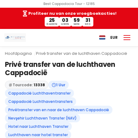
Best Cappadocia Tour - 12185
Profiteer nu van onze vroegboekacties!
25
03
59
30
DAGEN
UREN
MIN
SEC
EUR
Hoofdpagina
Privé transfer van de luchthaven Cappadocië
Privé transfer van de luchthaven
Cappadocië
Tourcode:
13338
1 Uur
Cappadocië Luchthaventransfer
Cappadocië Luchthaventransfers
Privétransfer van en naar de luchthaven Cappadocië
Nevşehir Luchthaven Transfer (NAV)
Hotel naar Luchthaven Transfer
Luchthaven naar hotel transfer