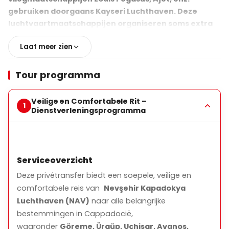
gebruiken doorgaans Kayseri Luchthaven. Deze
luchtvaartmaatschappijen organiseren soms extra
vluchten via Nevşehir Luchthaven.
Laat meer zien
Tour programma
Voor onze gasten die met het vliegtuig naar
Cappadocië komen, hebben we zowel eenrichtings-
als tweerichtings (retour) privé- of
Veilige en Comfortabele Rit –
Dienstverleningsprogramma
standaardluchthaventransfers beschikbaar, zowel
van Nevşehir Luchthaven als van Kayseri Luchthaven.
Serviceoverzicht
Er is misschien geen standaard
luchthaventransferservice voor enkele zeer vroege
Deze privétransfer biedt een soepele, veilige en
of zeer late vluchten, maar er is zeker een
comfortabele reis van
Nevşehir Kapadokya
transferservice voor elke vlucht.
Luchthaven (NAV)
naar alle belangrijke
bestemmingen in Cappadocië,
waaronder
Göreme, Ürgüp, Uçhisar, Avanos,