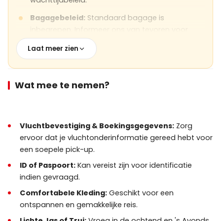
wachttijdbeleid.
Bagagebeleid:
Standaard bagage is
inbegrepen. Informeer ons van tevoren voor
overmaatse of extra bagage.
Laat meer zien
Kinderstoelen:
Beschikbaar op aanvraag;
gelieve ons dit tijdens het reserveren te laten
weten.
Wat mee te nemen?
Veiligheid:
Alle voertuigen zijn gelicentieerd,
verzekerd en regelmatig onderhouden.
Vluchtbevestiging & Boekingsgegevens:
Zorg
Weersomstandigheden:
Transfers verlopen in
ervoor dat je vluchtonderinformatie gereed hebt voor
alle normale weersomstandigheden;
een soepele pick-up.
vertragingen kunnen optreden bij extreme
ID of Paspoort:
Kan vereist zijn voor identificatie
omstandigheden.
indien gevraagd.
Annuleringen & Wijzigingen:
Gratis annulering
Comfortabele Kleding:
Geschikt voor een
of wijziging kan beschikbaar zijn met een
ontspannen en gemakkelijke reis.
voorafgaande kennisgeving, afhankelijk van het
beleid.
Lichte Jas of Trui:
Vroeg in de ochtend en 's Avonds