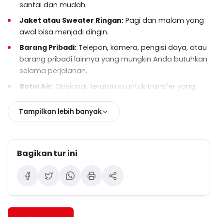
santai dan mudah.
dengan pemberitahuan sebelumnya,
tergantung pada kebijakan.
Jaket atau Sweater Ringan:
Pagi dan malam yang
awal bisa menjadi dingin.
Barang Pribadi:
Telepon, kamera, pengisi daya, atau
barang pribadi lainnya yang mungkin Anda butuhkan
selama perjalanan.
Botol Air:
Opsional, terutama untuk transfer yang
panjang atau pagi-pagi sekali.
Tampilkan lebih banyak
Opsional:
Camilan untuk anak-anak atau
penumpang jika diperlukan.
Bagikan tur ini