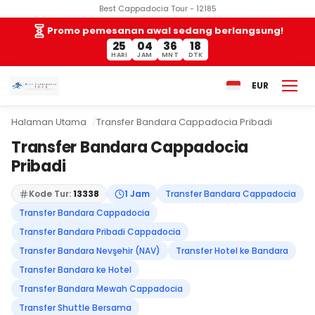
Best Cappadocia Tour - 12185
Promo pemesanan awal sedang berlangsung!
25
04
36
18
HARI
JAM
MNT
DTK
EUR
Halaman Utama
Transfer Bandara Cappadocia Pribadi
Transfer Bandara Cappadocia
Pribadi
Kode Tur:
13338
1 Jam
Transfer Bandara Cappadocia
Transfer Bandara Cappadocia
Transfer Bandara Pribadi Cappadocia
Transfer Bandara Nevşehir (NAV)
Transfer Hotel ke Bandara
Transfer Bandara ke Hotel
Transfer Bandara Mewah Cappadocia
Transfer Shuttle Bersama