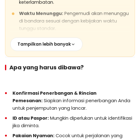
keterlambatan.
Waktu Menunggu:
Pengemudi akan menunggu
di bandara sesuai dengan kebijakan waktu
tunggu standar.
Kebijakan Bagasi:
Bagasi standar termasuk;
Tampilkan lebih banyak
beri tahu kami sebelumnya untuk bagasi yang
oversized atau ekstra.
Kursi Anak:
Tersedia atas permintaan; silakan
Apa yang harus dibawa?
beri tahu kami saat memesan.
Keamanan:
Semua kendaraan terlisensi,
diasuransikan, dan dirawat secara berkala.
Konfirmasi Penerbangan & Rincian
Pemesanan:
Siapkan informasi penerbangan Anda
Kondisi Cuaca:
Transfer beroperasi dalam
untuk penjemputan yang lancar.
semua kondisi cuaca normal; keterlambatan
ID atau Paspor:
Mungkin diperlukan untuk identifikasi
dapat terjadi dalam kondisi ekstrem.
jika diminta.
Pembatalan & Perubahan:
Pembatalan atau
Pakaian Nyaman:
Cocok untuk perjalanan yang
penjadwalan kembali gratis mungkin tersedia