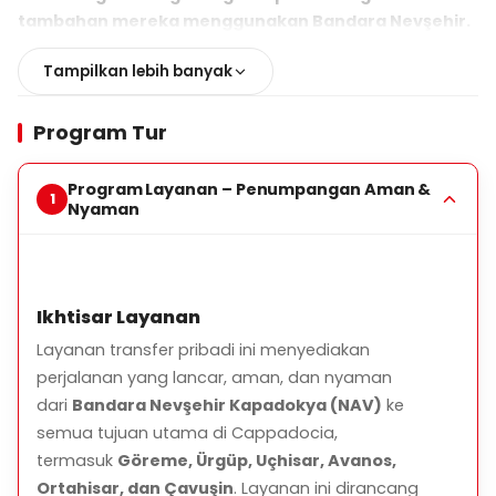
tambahan mereka menggunakan Bandara Nevşehir.
Tampilkan lebih banyak
Untuk tamu kami yang akan datang ke Cappadocia
Program Tur
dengan pesawat, kami memiliki transfer bandara
pribadi atau standar baik satu arah maupun pulang
pergi (round-trip), baik dari Bandara Nevşehir atau
Program Layanan – Penumpangan Aman &
Nyaman
Bandara Kayseri.
Mungkin tidak ada layanan transfer bandara standar
Ikhtisar Layanan
untuk beberapa penerbangan yang sangat pagi atau
sangat larut, tetapi pasti ada layanan transfer untuk
Layanan transfer pribadi ini menyediakan
setiap penerbangan.
perjalanan yang lancar, aman, dan nyaman
dari
Bandara Nevşehir Kapadokya (NAV)
ke
semua tujuan utama di Cappadocia,
Sopir kami yang bertugas di gerbang bandara akan
termasuk
Göreme, Ürgüp, Uçhisar, Avanos,
menyambut Anda dengan papan yang bertuliskan
Ortahisar, dan Çavuşin
. Layanan ini dirancang