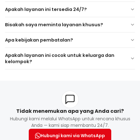
konfirmasi pemesanan.
layanan pulang-pergi
Apakah layanan ini tersedia 24/7?
24 jam sehari, 7 hari
Bisakah saya meminta layanan khusus?
seminggu
Apa kebijakan pembatalan?
Tempat duduk bayi atau anak
Kapastitas bagasi tambahan
Apakah layanan ini cocok untuk keluarga dan
Peningkatan kendaraan VIP
Pembatalan gratis tersedia hingga waktu tertentu
kelompok?
Waktu tunggu tambahan
sebelum pengambilan
Pembatalan terlambat atau tidak muncul dapat
dikenakan biaya
Tidak menemukan apa yang Anda cari?
Hubungi kami melalui WhatsApp untuk rencana khusus
Anda — kami siap membantu 24/7.
Hubungi kami via WhatsApp