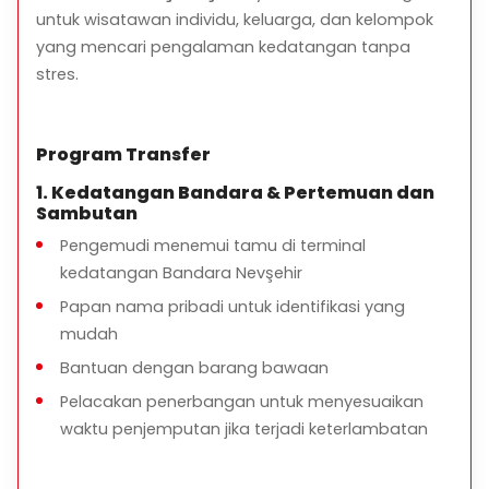
nama Anda.
untuk wisatawan individu, keluarga, dan kelompok
yang mencari pengalaman kedatangan tanpa
stres.
***Silakan jangan bepergian dengan orang lain atau
orang yang ingin memberikan layanan ini kepada
Anda tanpa reservasi Anda.
Program Transfer
1. Kedatangan Bandara & Pertemuan dan
Sambutan
Pengemudi menemui tamu di terminal
kedatangan Bandara Nevşehir
Papan nama pribadi untuk identifikasi yang
mudah
Bantuan dengan barang bawaan
Pelacakan penerbangan untuk menyesuaikan
waktu penjemputan jika terjadi keterlambatan