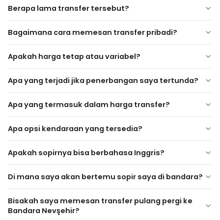
Berapa lama transfer tersebut?
Göreme
Bagaimana cara memesan transfer pribadi?
Ürgüp
Uçhisar
Apakah harga tetap atau variabel?
Avanos
Tanggal dan waktu kedatangan
Ortahisar
Nomor penerbangan
Apa yang terjadi jika penerbangan saya tertunda?
Çavuşin
Jumlah penumpang
Semua hotel, hotel gua, dan akomodasi pribadi di
Hotel tujuan atau alamat
Apa yang termasuk dalam harga transfer?
Cappadocia
Apa opsi kendaraan yang tersedia?
Kendaraan pribadi dan sopir
Pelayanan bertemu di bandara
Apakah sopirnya bisa berbahasa Inggris?
Bantuan bagasi
Mobil sedan (1–3 penumpang)
Bahan bakar, parkir, dan tol jalan
Minivan / MPV (4–7 penumpang)
Di mana saya akan bertemu sopir saya di bandara?
Pelacakan penerbangan
Minibus VIP (8+ penumpang)
Pengemudi Anda akan menunggu di
terminal
Bisakah saya memesan transfer pulang pergi ke
kedatangan
memegang papan dengan nama Anda di
Bandara Nevşehir?
atasnya. Rincian kontak pengemudi akan dibagikan setelah