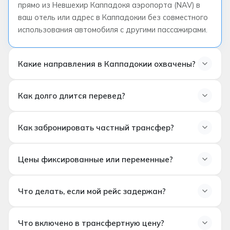
прямо из Невшехир Каппадокя аэропорта (NAV) в
ваш отель или адрес в Каппадокии без совместного
использования автомобиля с другими пассажирами.
Какие направления в Каппадокии охвачены?
Как долго длится перевед?
Гёреме
Юргюп
Как забронировать частный трансфер?
Учхисар
Аваныш
Цены фиксированные или переменные?
Ортахисар
Дата и время прибытия
Чавушин
Номер рейса
Цены
фиксированы и подтверждаются в момент
Все отели, пещерные отели и частные
Количество пассажиров
Что делать, если мой рейс задержан?
бронирования
. Скрытых сборов нет. Конечная цена
accommodations в Каппадокии
Адрес отеля или назначения
зависит от пункта назначения, типа транспорта и
Рейсы отслеживаются в реальном времени. Ваш
количества пассажиров.
Что включено в трансфертную цену?
водитель скорректирует время ожидания в