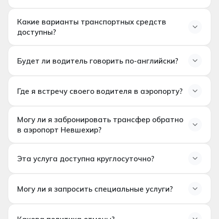
зависимости от времени прибытия. Обычно
стандартное время ожидания для задержек рейсов
Какие варианты транспортных средств
включено в услугу.
Частный транспорт и водителя
доступны?
Услуга встречи и приветствия в аэропорту
Помощь с багажом
Будет ли водитель говорить по-английски?
Топливо, парковка и дорожные сборы
Отслеживание рейсов
Седаны (1–3 пассажира)
Водители, говорящие на английском, доступны по
Минивены / MPV (4–7 пассажиров)
Где я встречу своего водителя в аэропорту?
запросу. Пожалуйста, укажите это требование во
VIP микроавтобусы (8 и более пассажиров)
время бронирования.
Ваш водитель будет ждать вас в
терминале
Могу ли я забронировать трансфер обратно
прибытия
с табличкой с вашим именем. Контактные
в аэропорт Невшехир?
данные водителя будут переданы после
подтверждения бронирования.
Эта услуга доступна круглосуточно?
Могу ли я запросить специальные услуги?