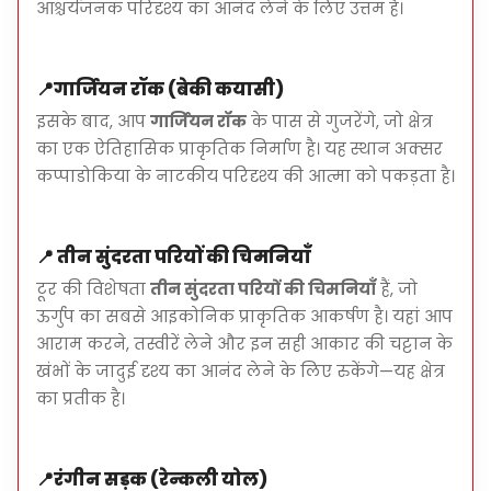
आश्चर्यजनक परिदृश्य का आनंद लेने के लिए उत्तम है।
📍
गार्जियन रॉक (बेकी कयासी)
क्या लाना है
इसके बाद, आप
गार्जियन रॉक
के पास से गुजरेंगे, जो क्षेत्र
का एक ऐतिहासिक प्राकृतिक निर्माण है। यह स्थान अक्सर
बाहर की गतिविधियों के लिए उपयुक्त आरामदायक कपड़े
कप्पाडोकिया के नाटकीय परिदृश्य की आत्मा को पकड़ता है।
बंद-टोज़ जूते
हल्की जैकेट (सुबह काफी ठंडी हो सकती है)
📍
फोटोज के लिए कैमरा या स्मार्टफोन
तीन सुंदरता परियों की चिमनियाँ
टूर की विशेषता
तीन सुंदरता परियों की चिमनियाँ
हैं, जो
ऊर्गुप का सबसे आइकोनिक प्राकृतिक आकर्षण है। यहां आप
आराम करने, तस्वीरें लेने और इन सही आकार की चट्टान के
खंभों के जादुई दृश्य का आनंद लेने के लिए रुकेंगे—यह क्षेत्र
महत्वपूर्ण नोट्स
का प्रतीक है।
पूर्व एटीवी अनुभव की आवश्यकता नहीं है
मार्ग मौसम की स्थिति और समूह के आकार के आधार पर
📍
रंगीन सड़क (रेन्कली योल)
भिन्न हो सकता है