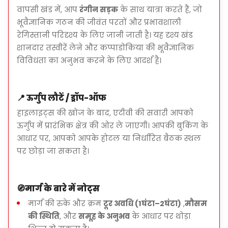
वापसी खंड में, आप
रंगीन सड़क
के साथ यात्रा करते हैं, जो
न्यूनतम आयु: 12 वर्ष (चालक की आयु 18+ होनी चाहिए)
भूवैज्ञानिक गठन की जीवंत परतों और प्रभावशाली
सुरक्षा प्राथमिकता है - हेलमेट और मार्गदर्शन प्रदान किए
रेगिस्तानी परिदृश्य के लिए जानी जाती है। यह दृश्य खंड
जाते हैं
शानदार तस्वीरें लेने और कप्पाडोकिया की भूवैज्ञानिक
विविधता का अनुभव करने के लिए आदर्श है।
📍
ऊर्गुप लौटें / ड्रॉप-ऑफ
हाइलाइट्स की खोज के बाद, एटीवी की सवारी आपको
ऊर्गुप में प्रारंभिक क्षेत्र की ओर ले जाएगी। आपकी बुकिंग के
आधार पर, आपको आपके होटल या निर्धारित बैठक स्थल
पर छोड़ा जा सकता है।
🧭
मार्ग के बारे में नोट्स
मार्ग की रुके और क्रम
टूर अवधि (1घंटा–2घंटा)
,
मौसम
की स्थिति
, और
समूह के अनुभव
के आधार पर थोड़ा