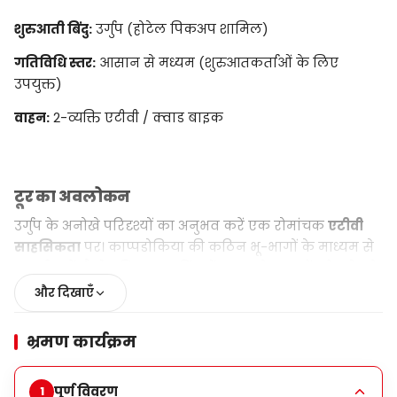
शुरुआती बिंदु:
उर्गुप (होटेल पिकअप शामिल)
गतिविधि स्तर:
आसान से मध्यम (शुरुआतकर्ताओं के लिए
उपयुक्त)
वाहन:
2-व्यक्ति एटीवी / क्वाड बाइक
टूर का अवलोकन
उर्गुप के अनोखे परिदृश्यों का अनुभव करें एक रोमांचक
एटीवी
साहसिकता
पर। काप्पडोकिया की कठिन भू-भागों के माध्यम से
सवारी करें, पैनोरामिक दृश्य बिंदुओं का अन्वेषण करें, और क्षेत्र के
सबसे प्रसिद्ध प्राकृतिक स्थलों की खोज करें। यह टूर साहसिकता
और दिखाएँ
प्रेमियों, फोटोग्राफरों, और उन सभी के लिए आदर्श है जो क्षेत्र को
नेशनल पथ के बाहर खोजने के लिए देख रहे हैं।
भ्रमण कार्यक्रम
पूर्ण विवरण