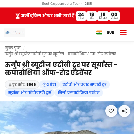
Best Cappadocia Tour - 12185
24
18
18
59
अर्ली बुकिंग ऑफ़र अभी जारी हैं!
दिन
घंटे
मिनट
सेकंड
EUR
मुख्य पृष्ठ
ऊर्गुप थ्री ब्यूटीज एटीवी टूर पर सूर्यास्त - कपादोशिया ऑफ-रोड एडवेंचर
ऊर्गुप थ्री ब्यूटीज एटीवी टूर पर सूर्यास्त -
कपादोशिया ऑफ-रोड एडवेंचर
टूर कोड:
5566
2 घंटा
एटीवी और क्वाड सफारी टूर
सूर्यास्त और फोटोग्राफी टूर्स
निजी कप्पाडोकिया पर्यटन