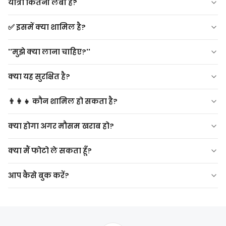
यात्रा कितनी लंबी है?
प्रदान किए जाएंगे।
✅ इसमें क्या शामिल है?
होटल स्थानांतरण, एटीवी किराया, पेशेवर गाइड, हेलमेट, Scenic स्टॉप्स
''मुझे क्या लाना चाहिए?''
और फोटोग्राफी ब्रेक, छोटे विश्राम ब्रेक।
क्या यह सुरक्षित है?
👨‍👩‍👧 कौन शामिल हो सकता है?
ड्राइवर 18+, यात्री 12+. गर्भवती महिलाओं या गंभीर स्वास्थ्य समस्याओं
क्या होगा अगर मौसम खराब हो?
वाले लोगों के लिए अनुशंसित नहीं है।
क्या मैं फोटो ले सकता हूँ?
आप कैसे बुक करें?
ऑनलाइन या अपने होटल के माध्यम से बुक करें। विशेष रूप से पीक
सीजन के दौरान, जल्दी बुकिंग की सिफारिश की जाती है।