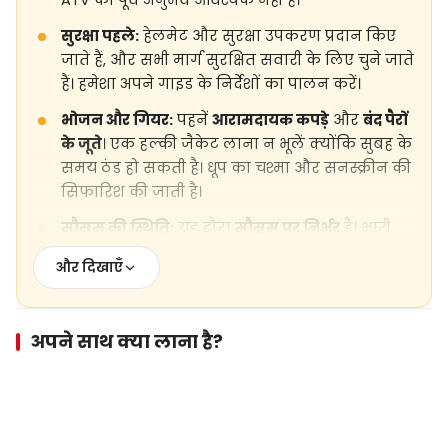
ATV का पूर्व अनुभव आवश्यक नहीं है।
सुरक्षा पहले:
हेलमेट और सुरक्षा उपकरण प्रदान किए
जाते हैं, और सभी मार्ग सुरक्षित सवारी के लिए चुने जाते
हैं। हमेशा अपने गाइड के निर्देशों का पालन करें।
भोजन और गियर:
पहनें
आरामदायक कपड़े
और
बंद पैरों
के जूते
। एक हल्की जैकेट लाना न भूलें क्योंकि सुबह के
समय ठंड हो सकती है। धूप का चश्मा और सनस्क्रीन की
सिफारिश की जाती है।
मौसम की स्थिति:
यह दौरा
मौसम पर निर्भर
है। भारी
बारिश, तेज़ हवाओं, या असुरक्षित स्थितियों के मामले में
और दिखाएँ
दौरा स्थगित या पुनर्निर्धारित किया जा सकता है।
फिटनेस स्तर:
यह दौरा
आसान से मध्यम
है, जो
अधिकांश यात्रियों के लिए उपयुक्त है। हल्की ऑफ-रोड
अपने साथ क्या लाना है?
जमीन की उम्मीद रखें।
तस्वीरें और वीडियो:
आपको तस्वीरें लेने के लिए प्रेरित
किया जाता है, लेकिन सवारी करते समय हमेशा
सुरक्षा
को पहले रखें
।