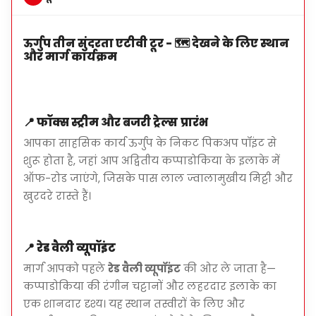
मुख्य आकर्षण
थ्री ब्यूटीज़ फेयरी चिमनीज़:
उर्गुप के प्रतीकात्मक चट्टान
ऊर्गुप तीन सुंदरता एटीवी टूर - 🗺️ देखने के लिए स्थान
निर्माण
और मार्ग कार्यक्रम
रेड वैली व्यू प्वाइंट:
आश्चर्यजनक पैनोरामिक दृश्य
गार्डियन रॉक:
प्रसिद्ध प्राकृतिक स्थल
कलरफुल रोड:
विभिन्न भूविज्ञान स्तरों के साथ दृश्यात्मक
📍
फॉक्स स्ट्रीम और बजरी ट्रेल्स प्रारंभ
ट्रेल्स
आपका साहसिक कार्य ऊर्गुप के निकट पिकअप पॉइंट से
शुरू होता है, जहां आप अद्वितीय कप्पाडोकिया के इलाके में
ऑफ-रोड जाएंगे, जिसके पास लाल ज्वालामुखीय मिट्टी और
खुरदरे रास्ते हैं।
क्या शामिल है
आपके होटल से पिकअप और ड्रॉप-ऑफ उर्गुप में
📍
रेड वैली व्यूपॉइंट
सुरक्षा निर्देशों के साथ मार्गदर्शित एटीवी टूर
मार्ग आपको पहले
रेड वैली व्यूपॉइंट
की ओर ले जाता है—
हेलमेट और सुरक्षा उपकरण
कप्पाडोकिया की रंगीन चट्टानों और लहरदार इलाके का
एक शानदार दृश्य। यह स्थान तस्वीरों के लिए और
फोटोज के लिए दृश्य बिंदुओं पर संक्षिप्त ब्रेक