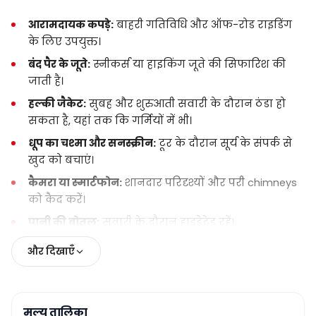
बुकिंग और समय:
विशेष रूप से पीक सीजन के दौरान
आरामदायक कपड़े:
बाहरी गतिविधि और ऑफ-रोड राइडिंग
जल्दी बुकिंग की सिफारिश की जाती है। पिकअप के
के लिए उपयुक्त।
समय दौरे से एक दिन पहले सुनिश्चित किए जाते हैं।
बंद पैर के जूते:
स्नीकर्स या हाइकिंग जूते की सिफारिश की
जाती है।
क्या शामिल नहीं है:
भोजन और पेय पदार्थ शामिल नहीं
हैं। यदि आप चाहें तो पानी लाएँ।
हल्की जैकेट:
सुबह और शुरुआती सवारी के दौरान ठंडा हो
सकता है, यहां तक कि गर्मियों में भी।
धूप का चश्मा और सनस्क्रीन:
टूर के दौरान सूर्य के संपर्क से
खुद को बचाएं।
कैमरा या स्मार्टफोन:
शानदार परिदृश्यों और परी chimneys
को कैद करें।
पानी की बोतल:
सवारी के दौरान हाइड्रेटेड रहें।
वैकल्पिक:
ATV हैंडलबार पर बेहतर पकड़ और आराम के
और दिखाएँ
लिए दस्ताने।
मूल्य तालिका