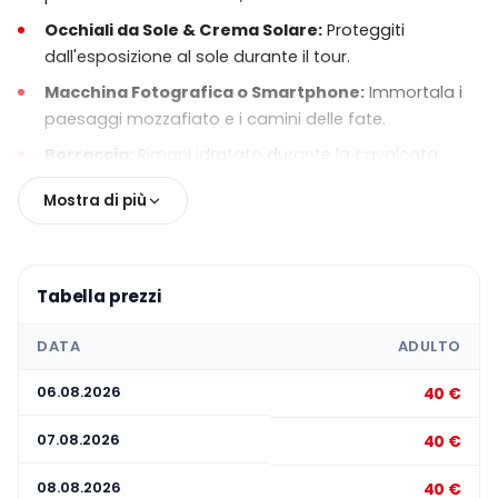
Prenotazione e Tempistiche:
Si consiglia di
prenotare in anticipo, soprattutto durante l'alta
Occhiali da Sole & Crema Solare:
Proteggiti
stagione. Gli orari di prelievo vengono
dall'esposizione al sole durante il tour.
confermati il giorno prima del tour.
Macchina Fotografica o Smartphone:
Immortala i
paesaggi mozzafiato e i camini delle fate.
Cosa Non è Incluso:
Cibo e bevande non sono
inclusi. Porta acqua se lo desideri.
Borraccia:
Rimani idratato durante la cavalcata.
Opzionale:
Guanti per una migliore presa e comfort
Mostra di più
sui manubri dell'ATV.
Tabella prezzi
DATA
ADULTO
06.08.2026
40 €
07.08.2026
40 €
08.08.2026
40 €