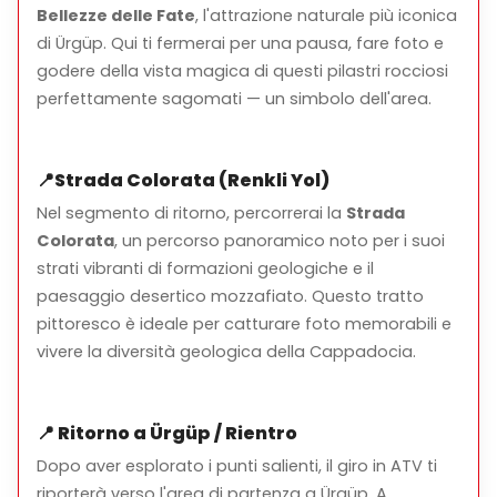
Bellezze delle Fate
, l'attrazione naturale più iconica
di Ürgüp. Qui ti fermerai per una pausa, fare foto e
godere della vista magica di questi pilastri rocciosi
Note Importanti
perfettamente sagomati — un simbolo dell'area.
Non è richiesta esperienza precedente con gli ATV
Il percorso può variare a seconda delle condizioni
📍
Strada Colorata (Renkli Yol)
meteorologiche e delle dimensioni del gruppo
Nel segmento di ritorno, percorrerai la
Strada
Età minima: 12 anni (il conducente deve avere almeno
Colorata
, un percorso panoramico noto per i suoi
18 anni)
strati vibranti di formazioni geologiche e il
La sicurezza è una priorità – caschi e guida sono
paesaggio desertico mozzafiato. Questo tratto
forniti
pittoresco è ideale per catturare foto memorabili e
vivere la diversità geologica della Cappadocia.
📍
Ritorno a Ürgüp / Rientro
Dopo aver esplorato i punti salienti, il giro in ATV ti
riporterà verso l'area di partenza a Ürgüp. A