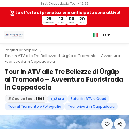
Best Cappadocia Tour - 12185
Le offerte di prenotazione anticipata sono attive!
25
13
08
19
GIORNI
ORE
MIN
SEC
EUR
Pagina principale
Tour in ATV alle Tre Bellezze di Ürgüp al Tramonto – Avventura
Fuoristrada in Cappadocia
Tour in ATV alle Tre Bellezze di Ürgüp
al Tramonto – Avventura Fuoristrada
in Cappadocia
Codice tour:
5566
2 ora
Safari in ATV e Quad
Tour al Tramonto e Fotografia
Tour privati in Cappadocia