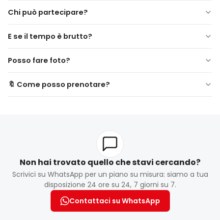
Chi può partecipare?
Autisti 18+, passeggeri 12+. Non raccomandato per donne in
E se il tempo è brutto?
gravidanza o persone con gravi problemi di salute.
Posso fare foto?
🔖 Come posso prenotare?
Prenota online o tramite il tuo hotel. Si consiglia di
prenotare con anticipo, soprattutto durante l'alta stagione.
Non hai trovato quello che stavi cercando?
Scrivici su WhatsApp per un piano su misura: siamo a tua
disposizione 24 ore su 24, 7 giorni su 7.
Contattaci su WhatsApp