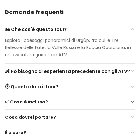
Domande frequenti
🏍 Che cos'è questo tour?
Esplora i paesaggi panoramici di Ürgüp, tra cui le Tre
Bellezze delle Fate, la Valle Rossa e la Roccia Guardiana, in
un'avventura guidata in ATV.
👶 Ho bisogno di esperienza precedente con gli ATV?
Nessuna esperienza necessaria! I principianti sono i
⏱ Quanto dura il tour?
benvenuti. Istruzioni di sicurezza fornite.
Circa 2-3 ore, inclusi il prelievo dall'hotel e fermate
✅ Cosa è incluso?
panoramiche.
Cosa dovrei portare?
È sicuro?