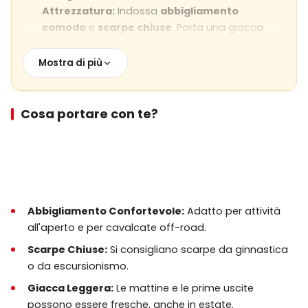
Attrezzatura:
Indossa
abbigliamento
comodo
e
scarpe chiuse
. Porta una giacca
leggera poiché le mattine possono essere
fresche. Si consiglia di portare occhiali da sole e
Mostra di più
crema solare.
Condizioni Meteorologiche:
Il tour
Cosa portare con te?
è
dipendente dalle condizioni
meteorologiche
. In caso di forte pioggia, venti
forti o condizioni insicure, il tour potrebbe essere
posticipato o riprogrammato.
Livello di Fitness:
Il tour è
facile a moderato
,
adatto alla maggior parte dei viaggiatori.
Abbigliamento Confortevole:
Adatto per attività
Aspettati alcuni terreni leggeri fuori strada.
all'aperto e per cavalcate off-road.
Scarpe Chiuse:
Si consigliano scarpe da ginnastica
Foto e Video:
Sei incoraggiato a scattare foto,
o da escursionismo.
ma tieni sempre
la sicurezza al primo
posto
durante la guida.
Giacca Leggera:
Le mattine e le prime uscite
possono essere fresche, anche in estate.