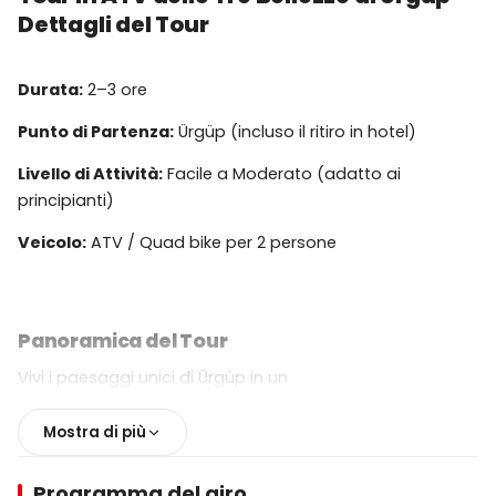
Dettagli del Tour
Durata:
2–3 ore
Punto di Partenza:
Ürgüp (incluso il ritiro in hotel)
Livello di Attività:
Facile a Moderato (adatto ai
principianti)
Veicolo:
ATV / Quad bike per 2 persone
Panoramica del Tour
Vivi i paesaggi unici di Ürgüp in un
emozionante
avventura in ATV
. Guida attraverso il
terreno accidentato della Cappadocia, esplora i punti
Mostra di più
panoramici e scopri i più famosi luoghi naturali della
regione. Questo tour è perfetto per gli amanti
Programma del giro