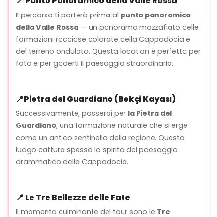
📍
Punto Panoramico della Valle Rossa
Cosa è Incluso
Il percorso ti porterà prima al
punto panoramico
Ritiro e riconsegna presso il tuo hotel a Ürgüp
della Valle Rossa
— un panorama mozzafiato delle
formazioni rocciose colorate della Cappadocia e
Tour guidato in ATV con istruzioni di sicurezza
del terreno ondulato. Questa location è perfetta per
Casco e attrezzatura di sicurezza
foto e per goderti il paesaggio straordinario.
Brevi pause in punti panoramici per foto
📍
Pietra del Guardiano (Bekçi Kayası)
Successivamente, passerai per
la Pietra del
Guardiano
, una formazione naturale che si erge
Cosa Portare
come un antico sentinella della regione. Questo
Abbigliamento comodo adatto per l'attività
luogo cattura spesso lo spirito del paesaggio
all'aperto
drammatico della Cappadocia.
Scarpe chiuse
Giacca leggera (le mattine possono essere fresche)
📍
Le Tre Bellezze delle Fate
Macchina fotografica o smartphone per foto
Il momento culminante del tour sono le
Tre