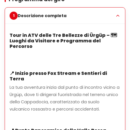
dell'avventura, i fotografi e chiunque desideri esplorare
l'area lontano dai sentieri battuti.
Descrizione completa
Tour in ATV delle Tre Bellezze di Ürgüp – 🗺️
Principali Attrazioni
Luoghi da Visitare e Programma del
Percorso
Le Tre Bellezze delle Fate:
Le formazioni rocciose
iconiche di Ürgüp
Punto di Vista della Valle Rossa:
Stupende viste
panoramiche
📍
Inizio presso Fox Stream e Sentieri di
Terra
La Roccia Guardiana:
Famoso punto di riferimento
naturale
La tua avventura inizia dal punto di incontro vicino a
Ürgüp, dove ti dirigerai fuoristrada nel terreno unico
Strada Colorata:
Sentieri scenici con strati geologici
della Cappadocia, caratterizzato da suolo
vibranti
vulcanico rossastro e percorsi accidentati.