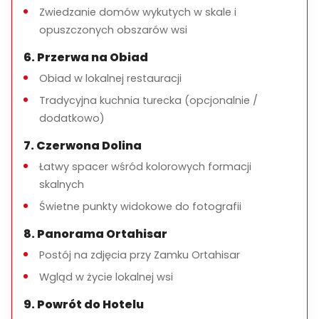
Zwiedzanie domów wykutych w skale i
Lunch i napoje
opuszczonych obszarów wsi
Wydatki osobiste
6. Przerwa na Obiad
Obiad w lokalnej restauracji
Tradycyjna kuchnia turecka (opcjonalnie /
Dla kogo jest ta wycieczka?
dodatkowo)
Podróżni poszukujący malowniczych krajobrazów i
7. Czerwona Dolina
lokalnej kultury
Łatwy spacer wśród kolorowych formacji
Miłośnicy fotografii i przyrody
skalnych
Pary, rodziny i prywatne grupy
Świetne punkty widokowe do fotografii
8. Panorama Ortahisar
Postój na zdjęcia przy Zamku Ortahisar
Ważne uwagi
Wgląd w życie lokalnej wsi
Umiarkowane chodzenie jest wymagane
9. Powrót do Hotelu
Zalecane wygodne buty do chodzenia