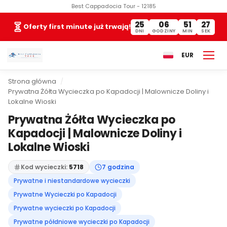
Best Cappadocia Tour - 12185
25
06
51
26
Oferty first minute już trwają!
DNI
GODZINY
MIN
SEK
EUR
Strona główna
Prywatna Żółta Wycieczka po Kapadocji | Malownicze Doliny i
Lokalne Wioski
Prywatna Żółta Wycieczka po
Kapadocji | Malownicze Doliny i
Lokalne Wioski
Kod wycieczki:
5718
7 godzina
Prywatne i niestandardowe wycieczki
Prywatne Wycieczki po Kapadocji
Prywatne wycieczki po Kapadocji
Prywatne półdniowe wycieczki po Kapadocji