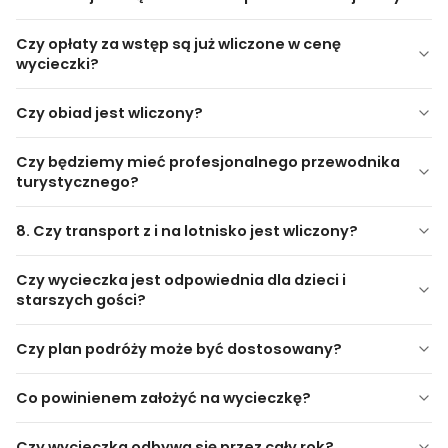
Czy opłaty za wstęp są już wliczone w cenę
Zamek Uçhisar (panorama)
wycieczki?
Dolinę Gołębi
Dolinę Miłości
Czy obiad jest wliczony?
Wieś Çavuşin
Czerwoną Dolinę
Czy będziemy mieć profesjonalnego przewodnika
Panorama Ortahisar
turystycznego?
8. Czy transport z i na lotnisko jest wliczony?
Czy wycieczka jest odpowiednia dla dzieci i
starszych gości?
Czy plan podróży może być dostosowany?
Co powinienem założyć na wycieczkę?
Czy wycieczka odbywa się przez cały rok?