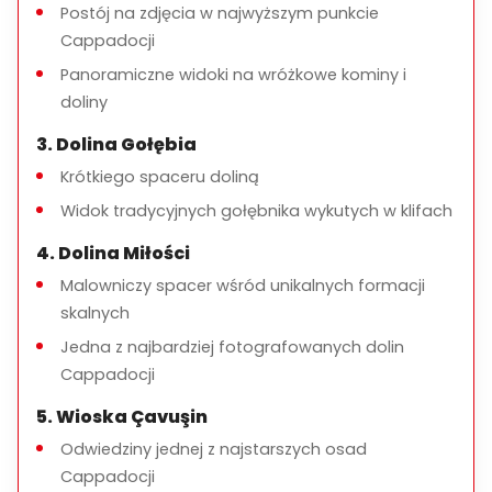
Postój na zdjęcia w najwyższym punkcie
Cappadocji
Czas trwania wycieczki
Panoramiczne widoki na wróżkowe kominy i
Około
6–7 godzin
doliny
3. Dolina Gołębia
Krótkiego spaceru doliną
Co jest wliczone
Widok tradycyjnych gołębnika wykutych w klifach
Prywatny transport
4. Dolina Miłości
Licencjonowany przewodnik turystyczny
Malowniczy spacer wśród unikalnych formacji
Odbiór i dowóz z hotelu
skalnych
Opłaty parkingowe i lokalne podatki
Jedna z najbardziej fotografowanych dolin
Cappadocji
5. Wioska Çavuşin
Co nie jest wliczone
Odwiedziny jednej z najstarszych osad
Cappadocji
Opłaty za wstęp (jeśli dotyczy)