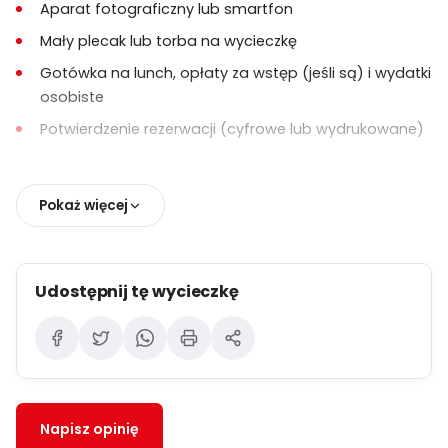
Aparat fotograficzny lub smartfon
dorosłego.
Mały plecak lub torba na wycieczkę
Polityki dotyczące anulowania i modyfikacji
Gotówka na lunch, opłaty za wstęp (jeśli są) i wydatki
różnią się w zależności od dostawcy i są
osobiste
wyjaśniane w momencie rezerwacji.
Potwierdzenie rezerwacji (cyfrowe lub wydrukowane)
Pokaż więcej
Udostępnij tę wycieczkę
Napisz opinię