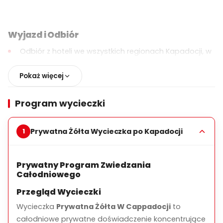
Wyjazd i Odbiór
Odbiór z hoteli we wszystkich regionach Kapadocji, w
tym z Göreme, Ürgüp, Uçhisar, Avanos, Ortahisar i
okolic
Pokaż więcej
Prywatny, klimatyzowany pojazd
Program wycieczki
Elastyczny czas wyjazdu zgodnie z preferencjami
gości
Prywatna Żółta Wycieczka po Kapadocji
Główne Atrakcje
Zamek Uçhisar (Panoramiczny Widok)
Prywatny Program Zwiedzania
Całodniowego
Przystanek fotograficzny w najwyższym punkcie
Kapadocji z zachwycającymi widokami
Przegląd Wycieczki
panoramicznymi.
Wycieczka
Prywatna Żółta W Cappadocji
to
Dolina Gołębia
całodniowe prywatne doświadczenie koncentrujące