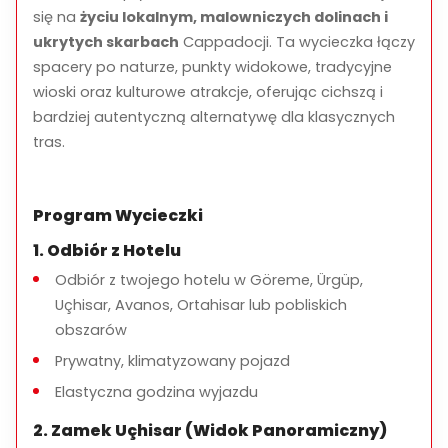
się na
życiu lokalnym, malowniczych dolinach i
Krótki spacer przez dolinę z widokiem na gołębniki
ukrytych skarbach
Cappadocji. Ta wycieczka łączy
wyciosane w klifach.
spacery po naturze, punkty widokowe, tradycyjne
Dolina Miłości
wioski oraz kulturowe atrakcje, oferując cichszą i
Łatwy spacer wśród unikalnych i ikonicznych formacji
bardziej autentyczną alternatywę dla klasycznych
skalnych.
tras.
Wieś Çavuşin
Wizyta w jednej z najstarszych osad w Kapadocji, z
Program Wycieczki
opuszczonymi domami wykutymi w skale.
1. Odbiór z Hotelu
Czerwona Dolina
Odbiór z twojego hotelu w Göreme, Ürgüp,
Spacer wśród kolorowych formacji wulkanicznych i
Uçhisar, Avanos, Ortahisar lub pobliskich
malowniczych punktów widokowych.
obszarów
Panorama Ortahisar
Prywatny, klimatyzowany pojazd
Przystanek fotograficzny z widokiem na zamek
Elastyczna godzina wyjazdu
Ortahisar i lokalne życie wioski.
2. Zamek Uçhisar (Widok Panoramiczny)