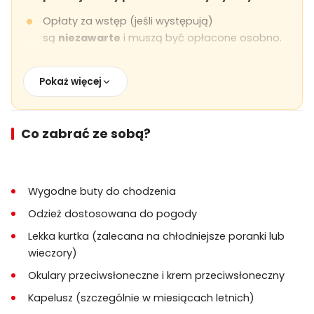
Opłaty za wstęp (jeśli występują)
są
niezawarte
i muszą być opłacone osobno.
Obiad jest opcjonalny i
nie jest wliczony
chyba
że zaznaczone inaczej.
Pokaż więcej
Wymagana jest umiarkowana aktywność
fizyczna, szczególnie w obszarach dolin z
Co zabrać ze sobą?
nierównymi ścieżkami.
Zaleca się wygodne obuwie i odzież
odpowiednią do pogody.
Wygodne buty do chodzenia
Odbiór i dowóz do hotelu są wliczone z
Odzież dostosowana do pogody
wszystkich regionów Kapadocji.
Lekka kurtka (zalecana na chłodniejsze poranki lub
Wycieczka odbywa się przez cały rok; trasy lub
wieczory)
harmonogram mogą być dostosowane w
Okulary przeciwsłoneczne i krem przeciwsłoneczny
zależności od warunków pogodowych.
Kapelusz (szczególnie w miesiącach letnich)
Dzieci muszą być cały czas pod opieką