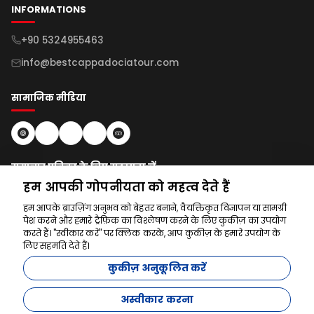
INFORMATIONS
+90 5324955463
info@bestcappadociatour.com
सामाजिक मीडिया
समाचार पत्रिका के लिए सदस्यता लें
हम आपकी गोपनीयता को महत्व देते हैं
सदस्यता लें
हम आपके ब्राउज़िंग अनुभव को बेहतर बनाने, वैयक्तिकृत विज्ञापन या सामग्री
पेश करने और हमारे ट्रैफ़िक का विश्लेषण करने के लिए कुकीज़ का उपयोग
करते हैं। "स्वीकार करें" पर क्लिक करके, आप कुकीज़ के हमारे उपयोग के
लिए सहमति देते हैं।
हम मदद के लिए यहाँ हैं
कुकीज़ अनुकूलित करें
अस्वीकार करना