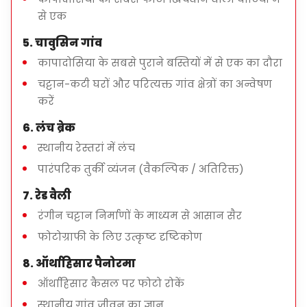
से एक
होटल पिक-अप और ड्रॉप-ऑफ
पार्किंग शुल्क और स्थानीय कर
5. चावुसिन गांव
कापादोसिया के सबसे पुराने बस्तियों में से एक का दौरा
चट्टान-कटी घरों और परित्यक्त गांव क्षेत्रों का अन्वेषण
करें
क्या शामिल नहीं है
6. लंच ब्रेक
प्रवेश शुल्क (यदि लागू हो)
स्थानीय रेस्तरां में लंच
दोपहर का भोजन और पेय पदार्थ
पारंपरिक तुर्की व्यंजन (वैकल्पिक / अतिरिक्त)
व्यक्तिगत खर्च
7. रेड वैली
रंगीन चट्टान निर्माणों के माध्यम से आसान सैर
फोटोग्राफी के लिए उत्कृष्ट दृष्टिकोण
यह टूर किसके लिए है?
8. ऑर्थाहिसार पैनोरमा
सुंदर परिदृश्यों और स्थानीय संस्कृति की तलाश करने वाले
यात्री
ऑर्थाहिसार कैसल पर फोटो रोकें
फोटोग्राफी और प्रकृति के शौकीन
स्थानीय गांव जीवन का ज्ञान