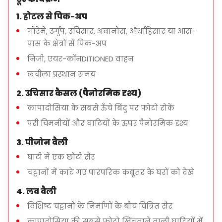
रेड वैली
1. होटल से पिक-अप
रंगीन ज्वालामुखीय चट्टानी आकृतियों और दृश्यमान स्थलों के
बीच चलना।
गोरेमे, उर्गुप, उचिसार, अवानोस, ऑर्थाहिसार या आस-
पास के क्षेत्रों से पिक-अप
ओर्ताहिसार पैनोरमा
निजी, एयर-कॉनDITIONED वाहन
ओर्ताहिसार किले और स्थानीय गांव जीवन पर नज़र रखने के
लचीला प्रस्थान समय
लिए फोटो स्टॉप।
2. उचिसार कैसल (पैनोरमिक दृश्य)
कापादोसिया के सबसे ऊँचे बिंदु पर फोटो रोकें
परी चिमनीयों और घाटियों के ऊपर पैनोरमिक दृश्य
टूर की अवधि
लगभग
6-7 घंटे
3. पीजोन वैली
घाटी में एक छोटी सैर
चट्टानों में काटे गए पारंपरिक कबूतर के घरों को देखें
क्या शामिल है
4. लव वैली
निजी परिवहन
विशिष्ट चट्टानों के निर्माणों के बीच चित्रित सैर
लाइसेंस प्राप्त पेशेवर पर्यटन गाइड
कापादोसिया की सबसे फोटो खिंचवाने वाली घाटियों में