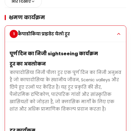
और दिखाएँ
अतिथि की पसंद के आधार पर लचीला प्रस्थान समय
भ्रमण कार्यक्रम
मुख्य मुख्य आकर्षण
उचिसार किला (पैनोरमिक दृष्टि)
कैपाडोकिया प्राइवेट येलो टूर
केप्पाडोशिया के सबसे ऊंचे बिंदु पर फोटो स्टॉप के साथ
शानदार पैनोरमिक दृश्य।
पूर्ण दिन का निजी sightseeing कार्यक्रम
पिजन वैली
टूर का अवलोकन
धरोहरों में गड़ी हुए पिज़्ज़ा के घरों के साथ घाटी में छोटा सा
चलना।
कापादोसिया निजी पीला टूर एक पूर्ण दिन का निजी अनुभव
है जो कापादोसिया के स्थानीय जीवन, Scenic valleys और
लव वैली
छिपे हुए रत्नों पर केंद्रित है। यह टूर प्रकृति की सैर,
अद्वितीय और प्रतीकात्मक चट्टानों के आकृतियों के बीच सरल
पैनोरमिक दृष्टिकोण, पारंपरिक गांवों और सांस्कृतिक
चलना।
खासियतों को जोड़ता है, जो क्लासिक मार्गों के लिए एक
चवुशिन गांव
शांत और अधिक प्रामाणिक विकल्प प्रदान करता है।
केप्पाडोशिया के पुराने बस्तियों में से एक का दौरा, जिसमें
परित्यक्त चट्टान-कट मकान हैं।
टूर कार्यक्रम