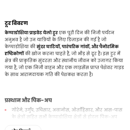
टूर विवरण
केप्पाडोशिया प्राइवेट येलो टूर
एक पूरी दिन की निजी पर्यटन
अनुभव है जो उन यात्रियों के लिए डिज़ाइन की गई है जो
केप्पाडोशिया की
सुंदर घाटियों, पारंपरिक गांवों, और पैनोरमिक
दृष्टिकोणों
की खोज करना चाहते हैं, जो भीड़ से दूर हैं। इस टूर में
क्षेत्र की प्राकृतिक सुंदरता और स्थानीय जीवन को उजागर किया
गया है, जो एक निजी वाहन और एक लाइसेंस प्राप्त पेशेवर गाइड
के साथ आरामदायक गति की पेशकश करता है।
प्रस्थान और पिक-अप
गोरेमे, उर्गुप, उचिसार, अवानोस, ओर्ताहिसार, और आस-पास
के क्षेत्रों सहित सभी केप्पाडोशिया क्षेत्रों से होटल पिक-अप
निजी, एयर-कंडीशंड वाहन