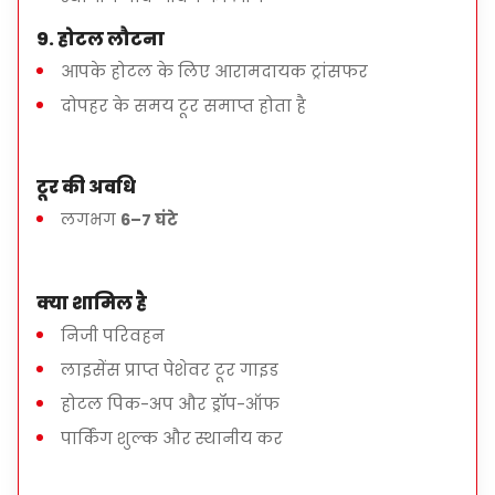
जोड़े, परिवार, और निजी समूह
9. होटल लौटना
आपके होटल के लिए आरामदायक ट्रांसफर
दोपहर के समय टूर समाप्त होता है
महत्वपूर्ण नोट्स
मध्यम चलने की आवश्यकता है
टूर की अवधि
आरामदायक चलने वाले जूते की सिफारिश की जाती है
लगभग
6–7 घंटे
इटिनरी को अनुरोध पर अनुकूलित किया जा सकता है
क्या शामिल है
निजी परिवहन
लाइसेंस प्राप्त पेशेवर टूर गाइड
होटल पिक-अप और ड्रॉप-ऑफ
पार्किंग शुल्क और स्थानीय कर