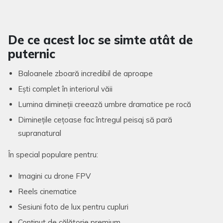
De ce acest loc se simte atât de
puternic
Baloanele zboară incredibil de aproape
Ești complet în interiorul văii
Lumina dimineții creează umbre dramatice pe rocă
Diminețile cețoase fac întregul peisaj să pară
supranatural
În special populare pentru:
Imagini cu drone FPV
Reels cinematice
Sesiuni foto de lux pentru cupluri
Conținut de călătorie premium