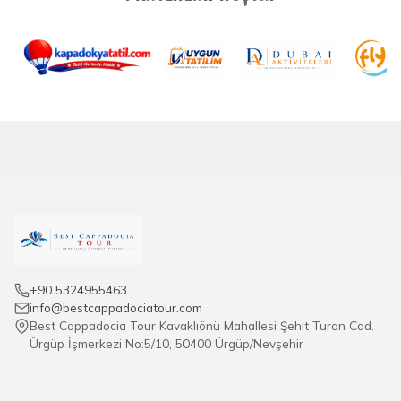
+90 5324955463
info@bestcappadociatour.com
Best Cappadocia Tour Kavaklıönü Mahallesi Şehit Turan Cad.
Ürgüp İşmerkezi No:5/10, 50400 Ürgüp/Nevşehir