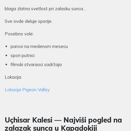
blaga zlatna svetlost pri zalasku sunca…
Sve ovde deluje sporije.
Posebno vole:
parovi na medenom mesecu
spori putnici
filmski stvaraoci sadržaja
Lokacija:
Lokacija Pigeon Valley
Uçhisar Kalesi — Najviši pogled na
zalazak sunca u Kapadokiji