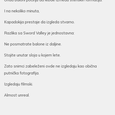
I na nekoliko minuta,
Kapadokija prestaje da izgleda stvarno.
Razlika sa Sword Valley je jednostavna:
Ne posmatrate balone iz daljine.
Stojite unutar sloja u kojem lete.
Zato snimci zabeleženi ovde ne izgledaju kao obična
putnička fotografija.
Izgledaju filmski.
Almost unreal.