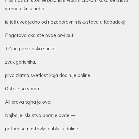
Posmatrati stotine balona s vrućim zrakom kako se u isto
vreme dižu u nebo
je još uvek jedno od nezaboravnih iskustava u Kapadokiji.
Pogotovo ako ste ovde prvi put.
Tišina pre izlaska sunca,
zvuk gorionika,
prva zlatna svetlost koja dodiruje doline…
Ostaje sa vama.
Ali prava tajna je ovo:
Najbolje iskustvo počinje ovde —
potom se nastavlja dublje u doline.