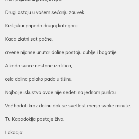
Drugi ostaju u vašem sećanju zauvek.
Kızılçukur pripada drugoj kategoriji.
Kada zlatni sat počne,
crvene nijanse unutar doline postaju dublje i bogatije.
A kada sunce nestane iza litica,
cela dolina polako pada u tišinu.
Najbolje iskustvo ovde nije sedeti na jednom punktu.
Već hodati kroz dolinu dok se svetlost menja svake minute.
Tu Kapadokija postaje živa.
Lokacija: