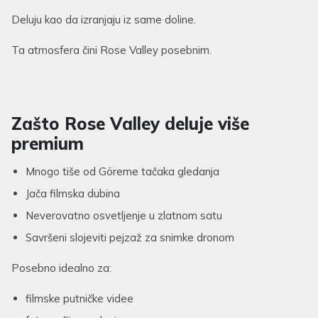
Deluju kao da izranjaju iz same doline.
Ta atmosfera čini Rose Valley posebnim.
Zašto Rose Valley deluje više
premium
Mnogo tiše od Göreme tačaka gledanja
Jača filmska dubina
Neverovatno osvetljenje u zlatnom satu
Savršeni slojeviti pejzaž za snimke dronom
Posebno idealno za:
filmske putničke videe