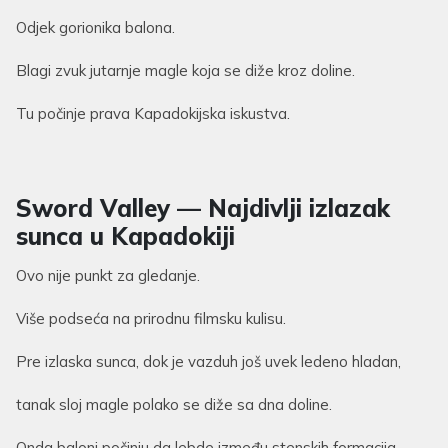
Odjek gorionika balona.
Blagi zvuk jutarnje magle koja se diže kroz doline.
Tu počinje prava Kapadokijska iskustva.
Sword Valley — Najdivlji izlazak
sunca u Kapadokiji
Ovo nije punkt za gledanje.
Više podseća na prirodnu filmsku kulisu.
Pre izlaska sunca, dok je vazduh još uvek ledeno hladan,
tanak sloj magle polako se diže sa dna doline.
Onda baloni počinju da lebde između stenskih formacija.