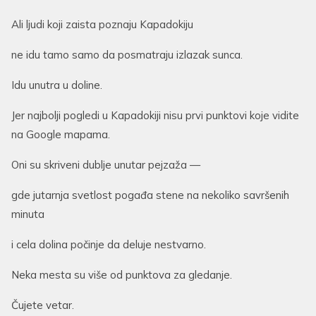
Ali ljudi koji zaista poznaju Kapadokiju
ne idu tamo samo da posmatraju izlazak sunca.
Idu unutra u doline.
Jer najbolji pogledi u Kapadokiji nisu prvi punktovi koje vidite
na Google mapama.
Oni su skriveni dublje unutar pejzaža —
gde jutarnja svetlost pogađa stene na nekoliko savršenih
minuta
i cela dolina počinje da deluje nestvarno.
Neka mesta su više od punktova za gledanje.
Čujete vetar.