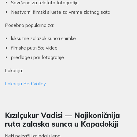
Savršeno za telefoto fotografiju
Nestvarni filmski siluete za vreme zlatnog sata
Posebno popularno za:
luksuzne zalazak sunca snimke
filmske putničke videe
predloge i par fotografije
Lokacija:
Lokacija Red Valley
Kızılçukur Vadisi — Najikoničnija
ruta zalaska sunca u Kapadokiji
Neki pejzaži izgledaju lepo.