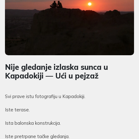
Nije gledanje izlaska sunca u
Kapadokiji — Ući u pejzaž
Svi prave istu fotografiju u Kapadokiji.
Iste terase.
Ista balonska konstrukcija.
Iste pretrpane tačke gledanja.