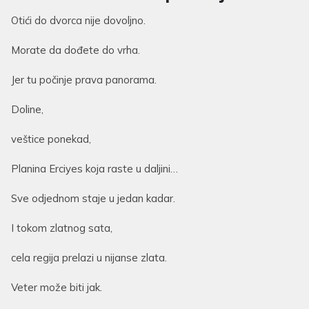
Otići do dvorca nije dovoljno.
Morate da dođete do vrha.
Jer tu počinje prava panorama.
Doline,
veštice ponekad,
Planina Erciyes koja raste u daljini…
Sve odjednom staje u jedan kadar.
I tokom zlatnog sata,
cela regija prelazi u nijanse zlata.
Veter može biti jak.