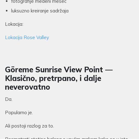
fotografije medeni mesec
luksuzno kreiranje sadržaja
Lokacija:
Lokacija Rose Valley
Göreme Sunrise View Point —
Klasično, pretrpano, i dalje
neverovatno
Da.
Popularno je.
Ali postoji razlog za to.