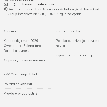
info@bestcappadociatour.com
Best Cappadocia Tour Kavaklıönü Mahallesi Şehit Turan Cad.
Ürgüp İşmerkezi No:5/10, 50400 Ürgüp/Nevşehir
O nama
Uslovi i odredbe
Kappadokija ture 2026 |
Politika otkazivanja i povrata
Crvena tura, Zelena tura,
novca
Balon i aktivnosti
Ugovor o prodaji na daljinu
Образац плана путовања
KVK Osvetljenje Tekst
Politika privatnosti
Pravila o privatnosti-2