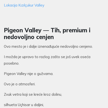
Lokacija Kızılçukur Valley
Pigeon Valley — Tih, premium i
nedovoljno cenjen
Ovo mesto je i dalje iznenađujuće nedovoljno cenjeno.
I možda je upravo to razlog zašto se još uvek oseća
posebno.
Pigeon Valley nije o gužvama.
Ovo je o atmosferi.
Zvuk vetra koji se kreće kroz dolinu,
silhueta Uçhisar u daljini,