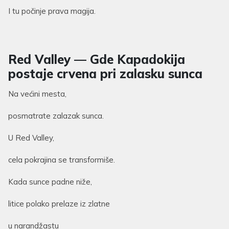
I tu počinje prava magija.
Red Valley — Gde Kapadokija
postaje crvena pri zalasku sunca
Na većini mesta,
posmatrate zalazak sunca.
U Red Valley,
cela pokrajina se transformiše.
Kada sunce padne niže,
litice polako prelaze iz zlatne
u narandžastu