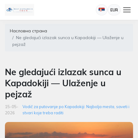
EUR
Насловна страна
Ne gledajući izlazak sunca u Kapadokiji — Ulaženje u
pejzaž
Ne gledajući izlazak sunca u
Kapadokiji — Ulaženje u
pejzaž
15-05-
Vodič za putovanje po Kapadokiji: Najbolja mesta, saveti i
2026
stvari koje treba raditi