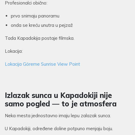
Profesionalci obično:
prvo snimaju panoramu
onda se kreću unutra u pejzaž
Tada Kapadokija postaje filmska.
Lokacija:
Lokacija Göreme Sunrise View Point
Izlazak sunca u Kapadokiji nije
samo pogled — to je atmosfera
Neka mesta jednostavno imaju lepu zalazak sunca.
U Kapadokiji, određene doline potpuno menjaju boju.