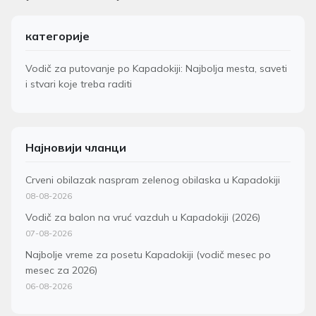
категорије
Vodič za putovanje po Kapadokiji: Najbolja mesta, saveti
i stvari koje treba raditi
Најновији чланци
Crveni obilazak naspram zelenog obilaska u Kapadokiji
08-08-2026
Vodič za balon na vruć vazduh u Kapadokiji (2026)
07-08-2026
Najbolje vreme za posetu Kapadokiji (vodič mesec po
mesec za 2026)
06-08-2026