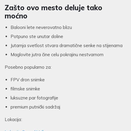
Zašto ovo mesto deluje tako
moćno
Balooni lete neverovatno blizu
Potpuno ste unutar doline
Jutarnja svetlost stvara dramatične senke na stijenama
Maglovite jutra čine celu pokrajinu nestvarnom
Posebno popularno za:
FPV dron snimke
filmske snimke
luksuzne par fotografije
premium putnički sadržaj
Lokacija: