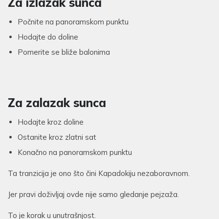
Za izlazak sunca
Počnite na panoramskom punktu
Hodajte do doline
Pomerite se bliže balonima
Za zalazak sunca
Hodajte kroz doline
Ostanite kroz zlatni sat
Konačno na panoramskom punktu
Ta tranzicija je ono što čini Kapadokiju nezaboravnom.
Jer pravi doživljaj ovde nije samo gledanje pejzaža.
To je korak u unutrašnjost.