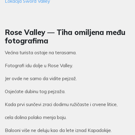
Lokacija Sword Valley
Rose Valley — Tiha omiljena među
fotografima
Većina turista ostaje na terasama.
Fotografi idu dolje u Rose Valley.
Jer ovde ne samo da vidite pejzaž.
Osjećate dubinu tog pejzaža.
Kada prvi sunčevi zraci dodirnu ružičaste i crvene litice,
cela dolina polako menja boju.
Balooni više ne deluju kao da lete iznad Kapadokije.