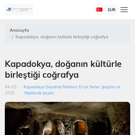
EUR
Anasayfa
Kapadokya, doğanın kültürle birleştiği coğrafya
Kapadokya, doğanın kültürle
birleştiği coğrafya
04-03-
Kapadokya Seyahat Rehberi: En İyi Yerler, İpuçları ve
2025
Yapılacak Şeyler