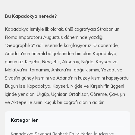
Bu Kapadokya nerede?
Kapadokya ismiyle ilk olarak, ünlü coğrafyacı Strabon'un
Roma İmparatoru Augustus döneminde yazdığı
"Geographika" adlı eserinde karşılaşıyoruz. O dönemde,
Anadolu'nun önemli bölgelerinden biri olan Kapadokya,
günümüz Kırşehir, Nevşehir, Aksaray, Niğde, Kayseri ve
Malatya'nın tamamını, Ankara'nın doğu kısmını, Yozgat ve
Sivas'ın güney kısmını ve Adana'nın kuzey kısmını kapsıyordu.
Bugün ise Kapadokya, Kayseri, Niğde ve Kırşehir'in üçgeni
içinde yer alan, Ürgüp, Uçhisar, Ortahisar, Göreme, Çavuşin
ve Aktepe ile sınırlı küçük bir coğrafi alanın adıdır.
Kategoriler
Kapadokya Seyahat Rehberi: En İyi Yerler, İpuçları ve