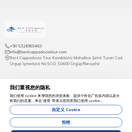
+90 5324955463
info@bestcappadociatour.com
Best Cappadocia Tour Kavaklıönü Mahallesi Şehit Turan Cad.
Ürgüp İşmerkezi No:5/10, 50400 Ürgüp/Nevşehir
关于我们
条款和条件
👋 您好！我是 Best Cappadocia Tour 的助手。
在找行程吗？告诉我您的想法，我们一起找到最
2026年卡帕多奇亚旅游｜红线
取消和退款政策
游、绿线游、热气球与活动
合适的那一个。
远程销售协议
旅行计划表
KVK照明文本