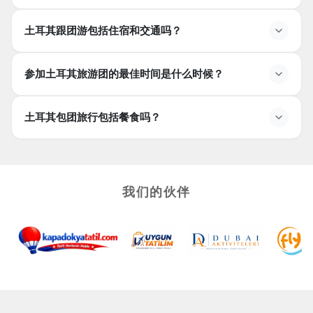
和适合各个年龄段的休闲时间。
我可以定制土耳其的旅游套餐吗？
土耳其跟团游包括住宿和交通吗？
一些旅游运营商提供可定制的套餐，允许您调整目的地、
持续时间和包含的活动。
土耳其打包旅游是否包括住宿和交通？
参加土耳其旅游团的最佳时间是什么时候？
是的，大多数打包旅游都包括酒店、目的地之间的交通和
导游服务。
参加土耳其旅游团的最佳时间是什么时候？
土耳其包团旅行包括餐食吗？
春季（四月至六月）和秋季（九月至十月）是理想的选
择，因为天气宜人且人流较少。
土耳其旅行团的套餐中包含餐食吗？
许多旅行团包括早餐，有些根据行程提供午餐或晚餐。请
务必向旅行社确认详细信息。
我们的伙伴