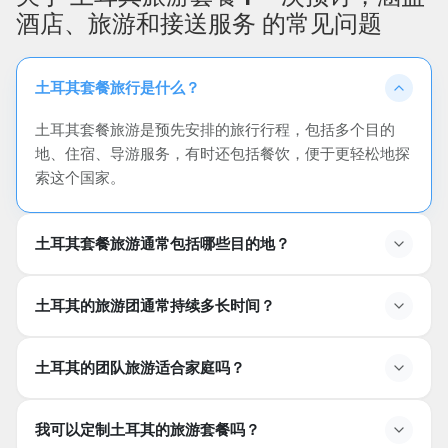
酒店、旅游和接送服务 的常见问题
土耳其套餐旅行是什么？
土耳其套餐旅游是预先安排的旅行行程，包括多个目的
地、住宿、导游服务，有时还包括餐饮，便于更轻松地探
索这个国家。
土耳其套餐旅游通常包括哪些目的地？
土耳其的旅游套餐通常包括哪些目的地？
土耳其的旅游团通常持续多长时间？
热门目的地包括伊斯坦布尔、卡帕多西亚、以弗所、棉花
堡、安塔利亚、博德鲁姆和绿松石海岸。
土耳其的套餐旅游通常持续多长时间？
土耳其的团队旅游适合家庭吗？
旅游行程可以从3天的短途旅行到超过10天的延长旅行不
等。
土耳其的套餐旅游适合家庭吗？
我可以定制土耳其的旅游套餐吗？
是的，许多套餐旅游适合家庭，包括文化景点、自然活动