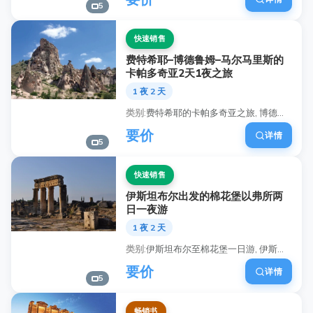
5
快速销售
费特希耶–博德鲁姆–马尔马里斯的
卡帕多奇亚2天1夜之旅
1 夜 2 天
类别
费特希耶的卡帕多奇亚之旅, 博德鲁姆的卡帕多奇亚之旅, 马尔马里斯的卡帕多奇亚之旅, 格雷梅开放空中博物馆游览, 热气球卡帕多奇亚, 卡帕多奇亚地下城, 仙女烟囱卡帕多奇亚, 卡帕多奇亚洞穴酒店体验
要价
详情
5
快速销售
伊斯坦布尔出发的棉花堡以弗所两
日一夜游
1 夜 2 天
类别
伊斯坦布尔至棉花堡一日游, 伊斯坦布尔到以弗所的旅游, 希拉波利斯古城, 棉花堡温泉, 文化遗产之旅土耳其, 私家棉花堡与以弗所之旅, 土耳其的联合国教科文组织遗产地, 伊斯坦布尔出发的2天土耳其游
要价
详情
5
畅销书