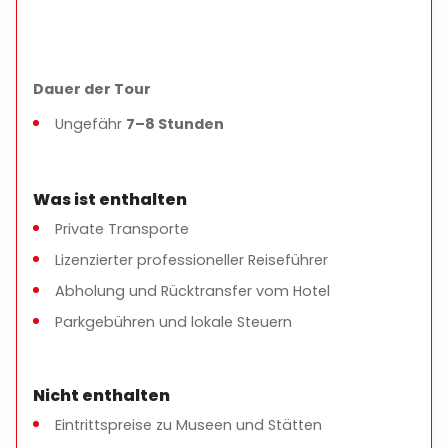
Moderates Gehen ist erforderlich
Bequeme Schuhe zum Gehen werden empfohlen
Die Reiseroute kann auf Anfrage angepasst werden
Dauer der Tour
Ungefähr
7–8 Stunden
Was ist enthalten
Private Transporte
Lizenzierter professioneller Reiseführer
Abholung und Rücktransfer vom Hotel
Parkgebühren und lokale Steuern
Nicht enthalten
Eintrittspreise zu Museen und Stätten