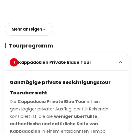
Abfahrt & Abholung
Mehr anzeigen
Hotelabholung aus allen Regionen Kappadokiens
einschließlich Göreme, Ürgüp, Uçhisar, Avanos,
Tourprogramm
Ortahisar und umliegenden Gebieten
Privates, klimatisiertes Fahrzeug
Kappadokien Private Blaue Tour
Flexible Abfahrtszeit nach Gästewunsch
Ganztägige private Besichtigungstour
Tourübersicht
Haupt-Highlights
Die
Cappadocia Private Blue Tour
ist ein
Mustafapaşa (Sinasos) Dorf
ganztägiger privater Ausflug, der für Reisende
Erkunden Sie ein charmantes historisches Dorf, das
konzipiert ist, die die
weniger überfüllte,
für seine griechisch-stilisierten Steinhäuser und alten
authentische und natürliche Seite von
Kirchen bekannt ist.
Kappadokien
in einem entspannten Tempo