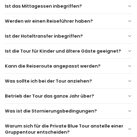
Eintrittspreise für Museen und archäologische
Sobesos Antike Stadt
Ist das Mittagessen inbegriffen?
Stätten sind nicht enthalten
Soğanlı Tal
Mittagessen ist
nicht inbegriffen
es sei denn, es wird
Kaymaklı oder Derinkuyu unterirdische Stadt
Werden wir einen Reiseführer haben?
anders angegeben. Ein Lunch-Stopp in einem lokalen
Malerische Aussichtspunkte
Restaurant ist während der Tour geplant.
Ist der Hoteltransfer inbegriffen?
Ist die Tour für Kinder und ältere Gäste geeignet?
Kann die Reiseroute angepasst werden?
Was sollte ich bei der Tour anziehen?
Betrieb der Tour das ganze Jahr über?
Was ist die Stornierungsbedingungen?
Warum sich für die Private Blue Tour anstelle einer
Gruppentour entscheiden?