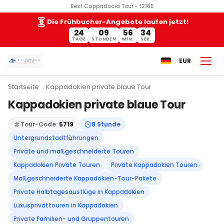
Best Cappadocia Tour - 12185
Die Frühbucher-Angebote laufen jetzt!
24
09
56
33
TAGE
STUNDEN
MIN.
SEK.
EUR
Startseite
Kappadokien private blaue Tour
Kappadokien private blaue Tour
Tour-Code:
5719
8 Stunde
Untergrundstadtführungen
Private und maßgeschneiderte Touren
Kappadokien Private Touren
Private Kappadokien Touren
Maßgeschneiderte Kappadokien-Tour-Pakete
Private Halbtagesausflüge in Kappadokien
Luxusprivattouren in Kappadokien
Private Familien- und Gruppentouren