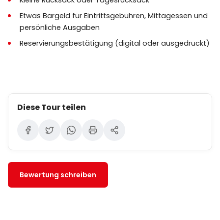
Kleine Rucksack oder Tagesrucksack
beeinflussen.
Etwas Bargeld für Eintrittsgebühren, Mittagessen und
Kinder müssen jederzeit von einem Erwachsenen
persönliche Ausgaben
begleitet werden.
Reservierungsbestätigung (digital oder ausgedruckt)
Stornierungs- und Änderungsbedingungen
variieren je nach Anbieter und werden zum
Zeitpunkt der Buchung mitgeteilt.
Diese Tour teilen
Bewertung schreiben