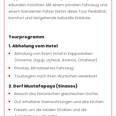
Sobesos Antike Stadt
erkunden möchten. Mit einem privaten Fahrzeug und
einem lizenzierten Führer bietet diese Tour Flexibilität,
Besuchen Sie die archäologische Stätte aus
Komfort und tiefgehende kulturelle Einblicke.
römischer Zeit mit gut erhaltenen Mosaiken, Bädern
und Ruinen.
Soğanlı Tal
Tourprogramm
Spazieren Sie durch eines der malerischsten Täler
1. Abholung vom Hotel
Kappadokiens, berühmt für seine in den Fels
geschlagenen Kirchen und friedlichen Landschaften.
Abholung von Ihrem Hotel in Kappadokien
(Göreme, Ürgüp, Uçhisar, Avanos, Ortahisar)
Unterirdische Stadt (Kaymaklı oder Derinkuyu)
Privates, klimatisiertes Fahrzeug
Entdecken Sie eine der bemerkenswerten
unterirdischen Städte Kappadokiens und erfahren Sie,
Tourbeginn nach Ihren Wünschen vereinbart
wie alte Zivilisationen unterirdisch lebten.
2. Dorf Mustafapaşa (Sinasos)
Panoramablicke
Besuch des historischen griechischen Dorfes
Genießen Sie malerische Fotostopps mit Blick auf
Gut erhaltene Steinwohnungen und alte Kirchen
Täler und traditionelle Dörfer.
Freizeit, um die lokalen Straßen und die