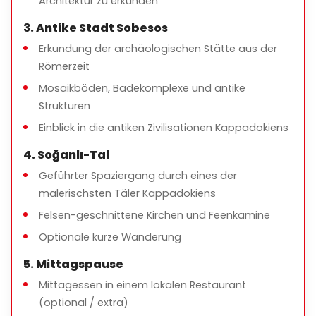
Architektur zu erkunden
3. Antike Stadt Sobesos
Dauer der Tour
Erkundung der archäologischen Stätte aus der
Ungefähr
7–8 Stunden
Römerzeit
Mosaikböden, Badekomplexe und antike
Strukturen
Was ist inbegriffen
Einblick in die antiken Zivilisationen Kappadokiens
Private Transportmittel
4. Soğanlı-Tal
Lizenzierter professioneller Reiseleiter
Geführter Spaziergang durch eines der
malerischsten Täler Kappadokiens
Hotelabholung und -bringdienst
Felsen-geschnittene Kirchen und Feenkamine
Parkgebühren und lokale Steuern
Optionale kurze Wanderung
5. Mittagspause
Mittagessen in einem lokalen Restaurant
Was ist nicht enthalten
(optional / extra)
Eintrittsgebühren für Museen und archäologische