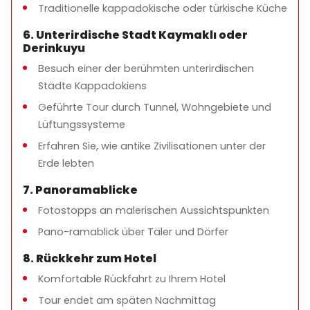
Traditionelle kappadokische oder türkische Küche
Stätten
6. Unterirdische Stadt Kaymaklı oder
Mittagessen und Getränke
Derinkuyu
Persönliche Ausgaben
Besuch einer der berühmten unterirdischen
Städte Kappadokiens
Geführte Tour durch Tunnel, Wohngebiete und
Lüftungssysteme
Für wen ist diese Tour gedacht?
Erfahren Sie, wie antike Zivilisationen unter der
Reisende, die ein ruhigeres, weniger überlaufendes
Erde lebten
Erlebnis suchen
7. Panoramablicke
Pärchen, Familien und private Gruppen
Fotostopps an malerischen Aussichtspunkten
Gäste, die sich für Geschichte, Kultur und das lokale
Leben interessieren
Pano-ramablick über Täler und Dörfer
8. Rückkehr zum Hotel
Komfortable Rückfahrt zu Ihrem Hotel
Wichtige Hinweise
Tour endet am späten Nachmittag