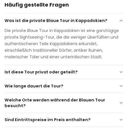
Häufig gestellte Fragen
Was ist die private Blaue Tour in Kappadokien?
Die private Blaue Tour in Kappadokien ist eine ganztägige
private Sightseeing-Tour, die die weniger überfüllten und
authentischeren Teile Kappadokiens erkundet,
einschließlich traditioneller Dörfer, antiker Ruinen,
malerischer Täler und einer unterirdischen Stadt.
Ist diese Tour privat oder geteilt?
Dies ist eine
vollständig private Tour
, die ausschließlich
Wie lange dauert die Tour?
für Sie und Ihre Gruppe durchgeführt wird. Es gibt keine
weiteren Teilnehmer.
Welche Orte werden während der Blauen Tour
besucht?
Sind Eintrittspreise im Preis enthalten?
Mustafapaşa (Sinasos) Dorf