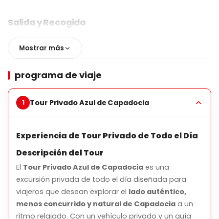
Salida y Recogida
Recogida en el hotel desde todas las regiones de
Mostrar más
Cappadocia, incluyendo Göreme, Ürgüp, Uçhisar,
Avanos, Ortahisar y áreas circundantes
programa de viaje
Vehículo privado y con aire acondicionado
Hora de salida flexible acordada según la preferencia
Tour Privado Azul de Capadocia
del huésped
Experiencia de Tour Privado de Todo el Día
Descripción del Tour
Principales Destacados
El
Tour Privado Azul de Capadocia
es una
Villa de Mustafapaşa (Sinasos)
excursión privada de todo el día diseñada para
Explora una encantadora aldea histórica conocida
viajeros que desean explorar el
lado auténtico,
por sus casas de piedra de estilo griego y viejas
menos concurrido y natural de Capadocia
a un
iglesias.
ritmo relajado. Con un vehículo privado y un guía