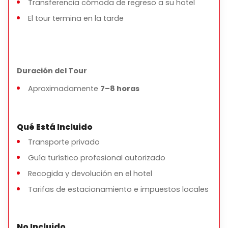
Se recomiendan zapatos cómodos para caminar
Transferencia cómoda de regreso a su hotel
El itinerario se puede personalizar a petición
El tour termina en la tarde
Duración del Tour
Aproximadamente
7–8 horas
Qué Está Incluido
Transporte privado
Guía turístico profesional autorizado
Recogida y devolución en el hotel
Tarifas de estacionamiento e impuestos locales
No Incluido