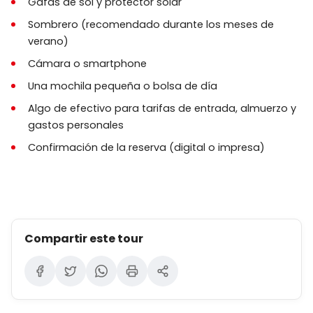
Gafas de sol y protector solar
El tour opera durante todo el año, pero las
Sombrero (recomendado durante los meses de
condiciones climáticas pueden afectar la
verano)
programación o los ajustes de ruta.
Cámara o smartphone
Los niños deben estar acompañados por un
Una mochila pequeña o bolsa de día
adulto en todo momento.
Algo de efectivo para tarifas de entrada, almuerzo y
Las políticas de cancelación y modificación
gastos personales
varían según el proveedor y se comparten al
Confirmación de la reserva (digital o impresa)
momento de la reserva.
Compartir este tour