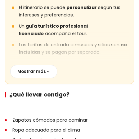
El itinerario se puede
personalizar
según tus
intereses y preferencias.
Un
guía turístico profesional
licenciado
acompaña el tour.
Las tarifas de entrada a museos y sitios son
no
incluidas
y se pagan por separado.
El almuerzo es opcional y
no incluido
a menos
que se indique lo contrario.
Mostrar más
Se requiere caminar moderadamente; algunas
áreas tienen superficies irregulares y escaleras.
¿Qué llevar contigo?
Se recomiendan zapatos cómodos para
caminar y ropa apropiada para el clima.
La recogida y devolución en el hotel están
Zapatos cómodos para caminar
incluidas desde todas las regiones de
Ropa adecuada para el clima
Capadocia.