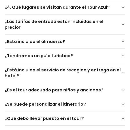
participantes.
¿4. Qué lugares se visitan durante el Tour Azul?
¿Las tarifas de entrada están incluidas en el
Pueblo de Mustafapaşa (Sinasos)
precio?
Ciudad Antigua de Sobesos
Las tarifas de entrada a museos y sitios
Valle de Soğanlı
¿Está incluido el almuerzo?
arqueológicos no están incluidas
Ciudad Subterránea de Kaymaklı o Derinkuyu
El almuerzo
no está incluido
a menos que se indique lo
Puntos de vista panorámicos escénicos
¿Tendremos un guía turístico?
contrario. Se planea una parada para almorzar en un
restaurante local durante el tour.
¿Está incluido el servicio de recogida y entrega en el
hotel?
¿Es el tour adecuado para niños y ancianos?
¿Se puede personalizar el itinerario?
¿Qué debo llevar puesto en el tour?