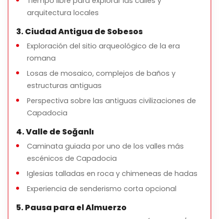
Tiempo libre para explorar las calles y
arquitectura locales
Duración del Tour
3. Ciudad Antigua de Sobesos
Approxidamente
7-8 horas
Exploración del sitio arqueológico de la era
romana
Losas de mosaico, complejos de baños y
Qué Incluye
estructuras antiguas
Transporte privado
Perspectiva sobre las antiguas civilizaciones de
Guía turístico profesional con licencia
Capadocia
Recogida y devolución en el hotel
4. Valle de Soğanlı
Tarifas de estacionamiento e impuestos locales
Caminata guiada por uno de los valles más
escénicos de Capadocia
Iglesias talladas en roca y chimeneas de hadas
Qué No Incluye
Experiencia de senderismo corta opcional
Entradas a museos y sitios arqueológicos
5. Pausa para el Almuerzo