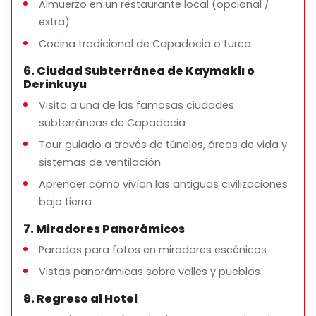
Almuerzo y bebidas
Almuerzo en un restaurante local (opcional /
extra)
Gastos personales
Cocina tradicional de Capadocia o turca
6. Ciudad Subterránea de Kaymaklı o
Derinkuyu
¿Para Quién Es Este Tour?
Visita a una de las famosas ciudades
Viajeros que buscan una experiencia más tranquila y
subterráneas de Capadocia
menos concurrida
Tour guiado a través de túneles, áreas de vida y
Parejas, familias y grupos privados
sistemas de ventilación
Invitados interesados en la historia, la cultura y la
Aprender cómo vivían las antiguas civilizaciones
vida local
bajo tierra
7. Miradores Panorámicos
Paradas para fotos en miradores escénicos
Notas Importantes
Vistas panorámicas sobre valles y pueblos
Se requiere caminar moderadamente
8. Regreso al Hotel