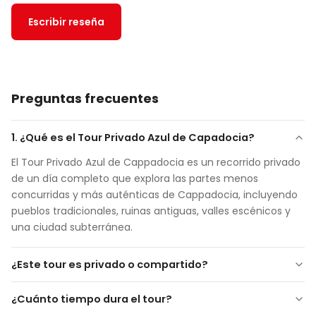
Escribir reseña
Preguntas frecuentes
1. ¿Qué es el Tour Privado Azul de Capadocia?
El Tour Privado Azul de Cappadocia es un recorrido privado
de un día completo que explora las partes menos
concurridas y más auténticas de Cappadocia, incluyendo
pueblos tradicionales, ruinas antiguas, valles escénicos y
una ciudad subterránea.
¿Este tour es privado o compartido?
Este es un
tour completamente privado
, operado
¿Cuánto tiempo dura el tour?
exclusivamente para ti y tu grupo. No hay otros