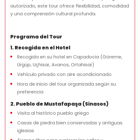
Ciudad Antigua de Sobesos
autorizado, este tour ofrece flexibilidad, comodidad
y una comprensión cultural profunda.
Visita el sitio arqueológico de la época romana con
mosaicos bien conservados, baños y ruinas.
Valle de Soğanlı
Programa del Tour
Pasea por uno de los valles más pintorescos de
1. Recogida en el Hotel
Cappadocia, famoso por sus iglesias excavadas en
la roca y paisajes tranquilos.
Recogida en su hotel en Capadocia (Göreme,
Ürgüp, Uçhisar, Avanos, Ortahisar)
Ciudad Subterránea (Kaymaklı o Derinkuyu)
Vehículo privado con aire acondicionado
Descubre una de las notables ciudades subterráneas
de Cappadocia y aprende cómo vivían las antiguas
Hora de inicio del tour organizada según su
civilizaciones bajo tierra.
preferencia
Puntos de Vista Panorámicos
2. Pueblo de Mustafapaşa (Sinasos)
Disfruta de paradas fotográficas escénicas con
Visita al histórico pueblo griego
vistas a valles y aldeas tradicionales.
Casas de piedra bien conservadas y antiguas
iglesias