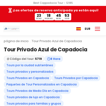
Best Cappadocia Tour - 12185
¡Las ofertas de reserva anticipada ya están aquí!
23
18
45
52
DÍAS
HORAS
MIN
SEG
EUR
página de inicio
Tour Privado Azul de Capadocia
Tour Privado Azul de Capadocia
Código del tour:
5719
8 Hora
Tours por la ciudad subterránea
Tours privados y personalizados
Tours Privados en Capadocia
Tours Privados por Capadocia
Paquetes de Tour Personalizados en Capadocia
Tours Privados de Medio Día en Capadocia
Tours privados de lujo en Capadocia
Tours privados para familias y grupos