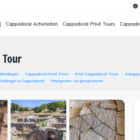
վ
Cappadocië Activiteiten
Cappadocië Privé Tours
Cappadoc
 Tour
dleidingen
Cappadocië Privé Tours
Privé Cappadocië Tours
Aangepa
dleidingen in Cappadocië
Privégezins- en groepsreizen