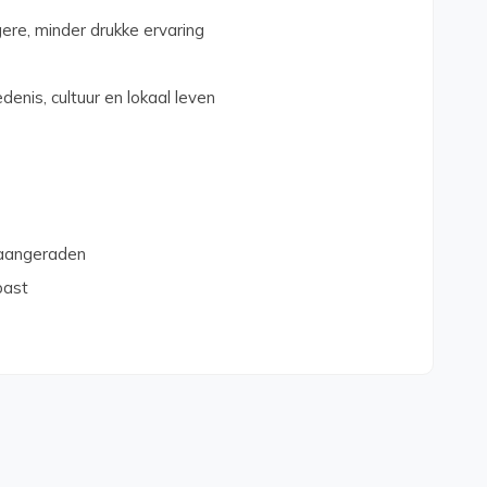
gere, minder drukke ervaring
denis, cultuur en lokaal leven
aangeraden
past