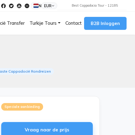
NL
EUR
Best Cappadocia Tour - 12185
ië Transfer
Turkije Tours
Contact
B2B Inloggen
ste Cappadocië Rondreizen
Speciale aanbieding
Vraag naar de prijs