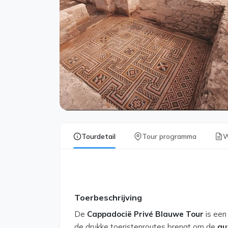
Tourdetail
Tour programma
W
Toerbeschrijving
De
Cappadocië Privé Blauwe Tour
is een 
de drukke toeristenroutes brengt om de
au