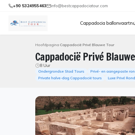
+90 5324955463
info@bestcappadociatour.com
Cappadocia ballonvaartո
Hoofdpagina
Cappadocië Privé Blauwe Tour
Cappadocië Privé Blauwe
8 Uur
Ondergrondse Stad Tours
Privé- en aangepaste ron
Private halve-dag Cappadocië tours
Luxe Privé Ron