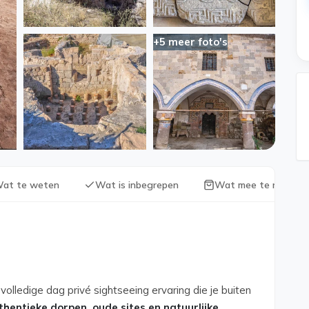
+5 meer foto's
at te weten
Wat is inbegrepen
Wat mee te nemen?
volledige dag privé sightseeing ervaring die je buiten
thentieke dorpen, oude sites en natuurlijke