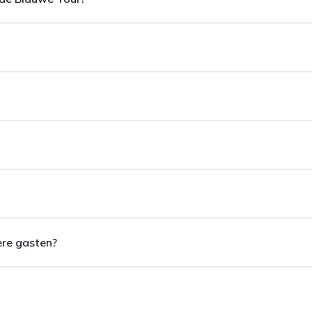
ologische sites zijn niet inbegrepen
egeven. Er is een lunchstop gepland bij een lokaal restaurant tijd
ere gasten?