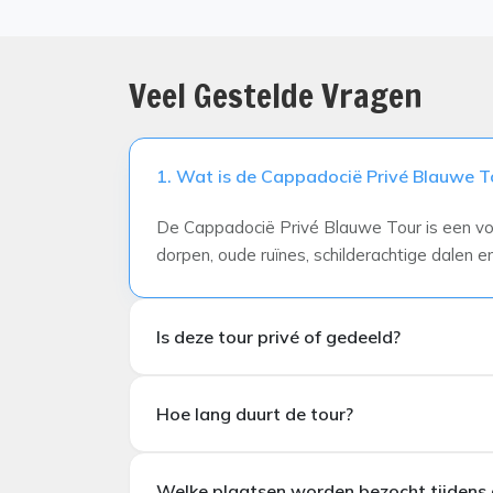
Veel Gestelde Vragen
1. Wat is de Cappadocië Privé Blauwe T
De Cappadocië Privé Blauwe Tour is een vol
dorpen, oude ruïnes, schilderachtige dalen 
Is deze tour privé of gedeeld?
Dit is een
volledig privé tour
, die exclusie
Hoe lang duurt de tour?
Welke plaatsen worden bezocht tijdens