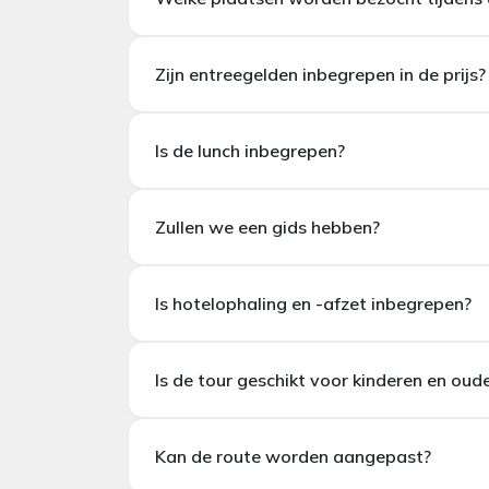
Zijn entreegelden inbegrepen in de prijs?
Mustafapaşa (Sinasos) Dorp
Sobesos Oude Stad
Toegangsprijzen voor musea en arche
Soğanlı Vallei
Is de lunch inbegrepen?
Kaymaklı of Derinkuyu Ondergrondse Stad
Schilderachtige panoramische uitzichtpunten
Lunch is
niet inbegrepen
tenzij anders aang
Zullen we een gids hebben?
Is hotelophaling en -afzet inbegrepen?
Is de tour geschikt voor kinderen en oud
Kan de route worden aangepast?