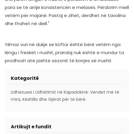
para se të arrijë konsistencën e melasës. Përdorim miell
vetëm për majanë. Pastaj e zihet, derdhet në tavolina
dhe thahet në diell."
Yılmaz vuri në dukje se köftür është bërë vetëm nga
lëngu i freskët i rrushit, prandaj nuk është e mundur ta
prodhosh atë jashtë sezonit të korrjes së rrushit.
Kategoritë
Udhëzuesi i Udhëtimit në Kapadokinë: Vendet më të
mira, Këshilla dhe Gjërat për të bërë
Artikujt e fundit