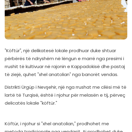
"Köftür", një delikatesë lokale prodhuar duke shtuar
përbërës të ndryshëm në lëngun e marrë nga presimi i
rrushit të kultivuar në rajonin e Kappadokisë dhe pastaj
të ziejë, quhet "xhel anatolian" nga banorët vendas.
Distrikti Ürgüp i Nevşehir, një nga rrushat me cilësi më të
lartë të Turqisë, është i njohur për melasën e tij, përveç
delicatës lokale "köftür."
Köftür, i njohur si "xhel anatolian," prodhohet me
metoda tradicionale nga vendasit. Ai prodhohet duke