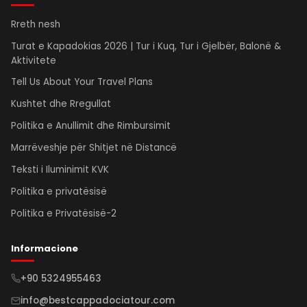
Rreth nesh
Turat e Kapadokias 2026 | Tur i Kuq, Tur i Gjelbër, Balonë &
Aktivitete
Tell Us About Your Travel Plans
Kushtet dhe Rregullat
Politika e Anullimit dhe Rimbursimit
Marrëveshje për Shitjet në Distancë
Teksti i Iluminimit KVK
Politika e privatësisë
Politika e Privatësisë-2
Informacione
+90 5324955463
info@bestcappadociatour.com