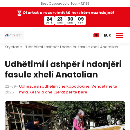
Best Cappadocia Tour - 12185
Ofertat e rezervimit të hershëm vazhdojnë!
24
23
30
08
DITË
ORË
MIN
SEK
EUR
Kryefaqe
Udhëtimi i ashpër i ndonjëri fasule xheli Anatolian
Udhëtimi i ashpër i ndonjëri
fasule xheli Anatolian
22-09-
Udhëzuesi i Udhëtimit në Kapadokinë: Vendet më të
2025
mira, Këshilla dhe Gjërat për të bërë