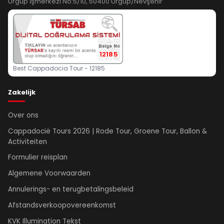
Ürgüp İşmerkezi No:5/10, 50400 Ürgüp/Nevşehir
12185
Best Cappadocia Tour - 12185
Zakelijk
Over ons
Cappadocië Tours 2026 | Rode Tour, Groene Tour, Ballon &
Activiteiten
Formulier reisplan
Algemene Voorwaarden
Annulerings- en terugbetalingsbeleid
Afstandsverkoopovereenkomst
KVK Illumination Tekst