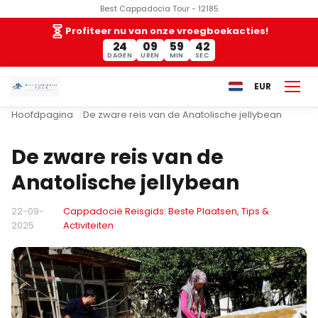
Best Cappadocia Tour - 12185
Profiteer nu van onze vroegboekacties!
24
09
59
41
DAGEN
UREN
MIN
SEC
EUR
Hoofdpagina
De zware reis van de Anatolische jellybean
De zware reis van de
Anatolische jellybean
22-09-
Cappadocië Reisgids: Beste Plaatsen, Tips &
2025
Activiteiten