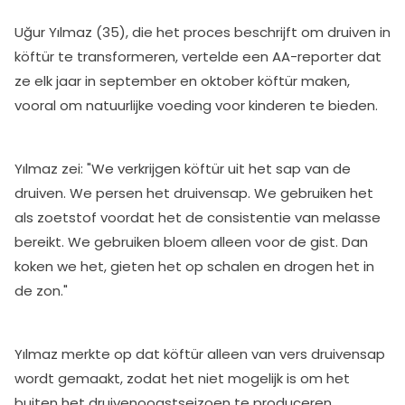
Uğur Yılmaz (35), die het proces beschrijft om druiven in
köftür te transformeren, vertelde een AA-reporter dat
ze elk jaar in september en oktober köftür maken,
vooral om natuurlijke voeding voor kinderen te bieden.
Yılmaz zei: "We verkrijgen köftür uit het sap van de
druiven. We persen het druivensap. We gebruiken het
als zoetstof voordat het de consistentie van melasse
bereikt. We gebruiken bloem alleen voor de gist. Dan
koken we het, gieten het op schalen en drogen het in
de zon."
Yılmaz merkte op dat köftür alleen van vers druivensap
wordt gemaakt, zodat het niet mogelijk is om het
buiten het druivenoogstseizoen te produceren.