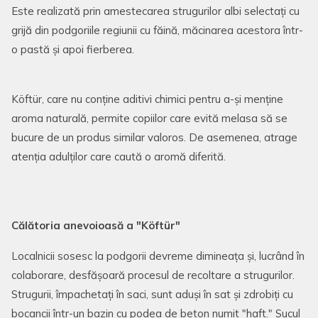
Este realizată prin amestecarea strugurilor albi selectați cu
grijă din podgoriile regiunii cu făină, măcinarea acestora într-
o pastă și apoi fierberea.
Köftür, care nu conține aditivi chimici pentru a-și menține
aroma naturală, permite copiilor care evită melasa să se
bucure de un produs similar valoros. De asemenea, atrage
atenția adulților care caută o aromă diferită.
Călătoria anevoioasă a "Köftür"
Localnicii sosesc la podgorii devreme dimineața și, lucrând în
colaborare, desfășoară procesul de recoltare a strugurilor.
Strugurii, împachetați în saci, sunt aduși în sat și zdrobiți cu
bocancii într-un bazin cu podea de beton numit "haft." Sucul