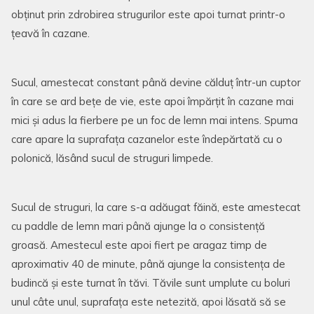
obținut prin zdrobirea strugurilor este apoi turnat printr-o
țeavă în cazane.
Sucul, amestecat constant până devine călduț într-un cuptor
în care se ard bețe de vie, este apoi împărțit în cazane mai
mici și adus la fierbere pe un foc de lemn mai intens. Spuma
care apare la suprafața cazanelor este îndepărtată cu o
polonică, lăsând sucul de struguri limpede.
Sucul de struguri, la care s-a adăugat făină, este amestecat
cu paddle de lemn mari până ajunge la o consistență
groasă. Amestecul este apoi fiert pe aragaz timp de
aproximativ 40 de minute, până ajunge la consistența de
budincă și este turnat în tăvi. Tăvile sunt umplute cu boluri
unul câte unul, suprafața este netezită, apoi lăsată să se