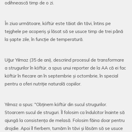
odihnească timp de o zi.
În ziua următoare, köftür este tăiat din tăvi, întins pe
tejghele pe acoperiș și lăsat să se usuce timp de trei până
la șapte zile, în funcție de temperatură.
Uğur Yılmaz (35 de ani), descriind procesul de transformare
a strugurilor în köftür, a spus unui reporter de la AA că ei fac
köftür în fiecare an în septembrie și octombrie, în special
pentru a oferi nutriție naturală copiilor.
Yılmaz a spus: "Obținem köftür din sucul strugurilor.
Stoarcem sucul de struguri. Îl folosim ca îndulcitor înainte să
ajungă la consistența de melasă. Folosim făina doar pentru
drojdie. Apoi îl fierbem, turnăm în tăvi și lăsăm să se usuce