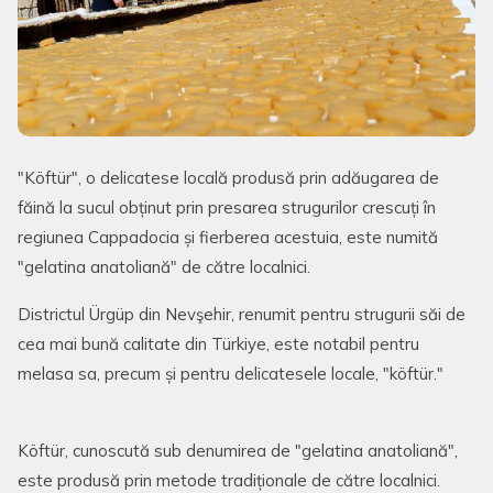
"Köftür", o delicatese locală produsă prin adăugarea de
făină la sucul obținut prin presarea strugurilor crescuți în
regiunea Cappadocia și fierberea acestuia, este numită
"gelatina anatoliană" de către localnici.
Districtul Ürgüp din Nevşehir, renumit pentru strugurii săi de
cea mai bună calitate din Türkiye, este notabil pentru
melasa sa, precum și pentru delicatesele locale, "köftür."
Köftür, cunoscută sub denumirea de "gelatina anatoliană",
este produsă prin metode tradiționale de către localnici.